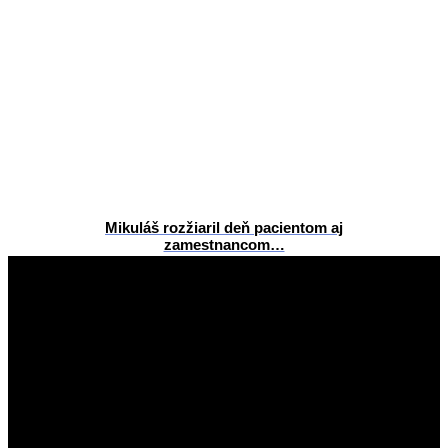
Mikuláš rozžiaril deň pacientom aj
zamestnancom…
2015-
12-
17