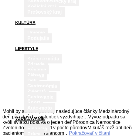
Banskobystrický kraj
Košický kraj
Prešovský kraj
KULTÚRA
Umenie
Podujatia
LIFESTYLE
Krása a móda
Zdravie
Bývanie
Zábava
Deti
Gastronómia
Zvieratá
Cestovanie
Šport
Auto-moto
Mohli by sa vám páčiť aj nasledujúce články:Medzinárodný
deň pôrodných asistentiek vyzdvihuje…Vývoz odpadu sa
VZDELÁVANIE
kvôli sviatku posúva o jeden deňPôrodnica Nemocnice
Zvolen dosiahla rekord v počte pôrodovMikuláš rozžiaril deň
Financie
pacientom aj zamestnancom…
Pokračovať v čítaní
Práca