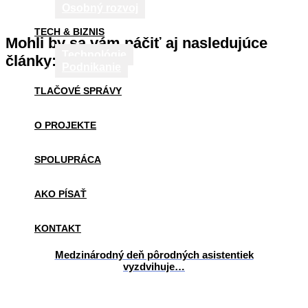
Osobný rozvoj
TECH & BIZNIS
Mohli by sa vám páčiť aj nasledujúce
Technológie
články:
Podnikanie
TLAČOVÉ SPRÁVY
O PROJEKTE
SPOLUPRÁCA
AKO PÍSAŤ
KONTAKT
Medzinárodný deň pôrodných asistentiek
vyzdvihuje…