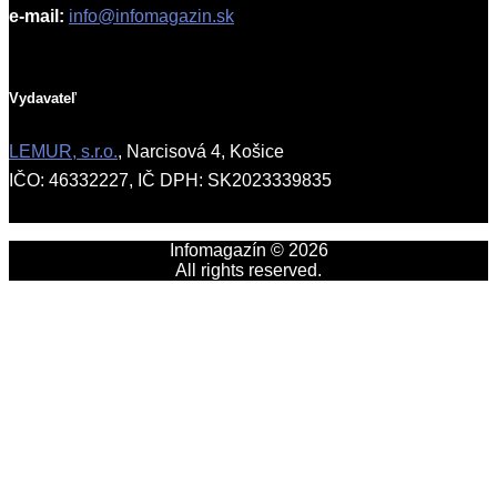
e-mail:
info@infomagazin.sk
Vydavateľ
LEMUR, s.r.o.
, Narcisová 4, Košice
IČO: 46332227, IČ DPH: SK2023339835
Infomagazín © 2026
All rights reserved.