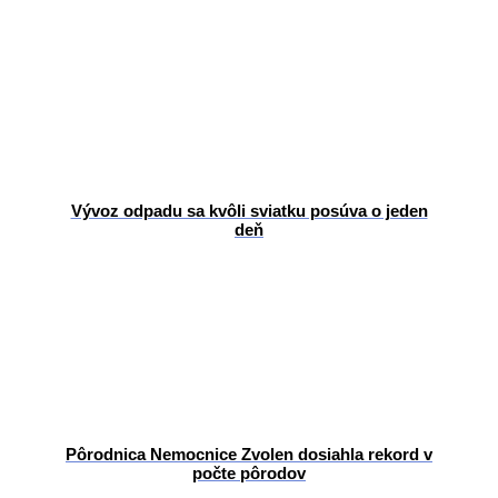
Vývoz odpadu sa kvôli sviatku posúva o jeden
deň
Pôrodnica Nemocnice Zvolen dosiahla rekord v
počte pôrodov