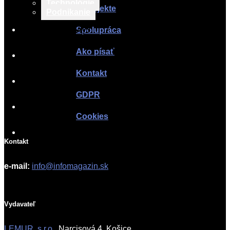
Technológie
O projekte
Podnikanie
TLAČOVÉ SPRÁVY
Spolupráca
Ako písať
O PROJEKTE
Kontakt
SPOLUPRÁCA
GDPR
AKO PÍSAŤ
Cookies
KONTAKT
Kontakt
e-mail:
info@infomagazin.sk
Vydavateľ
LEMUR, s.r.o.
, Narcisová 4, Košice