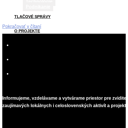
Technológie
Podnikanie
TLAČOVÉ SPRÁVY
Pokračovať v čítaní
O PROJEKTE
2015-
03-
SPOLUPRÁCA
18
AKO PÍSAŤ
KONTAKT
Informujeme, vzdelávame a vytvárame priestor pre zvidite
zaujímavých lokálnych i celoslovenských aktivít a projekto
Infomagazín