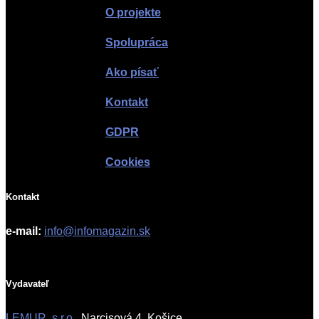
O projekte
Spolupráca
Ako písať
Kontakt
GDPR
Cookies
Kontakt
e-mail:
info@infomagazin.sk
Vydavateľ
LEMUR, s.r.o.
, Narcisová 4, Košice