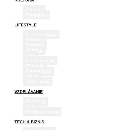
KULTÚRA
Umenie
Podujatia
LIFESTYLE
Krása a móda
Zdravie
Bývanie
Zábava
Deti
Gastronómia
Zvieratá
Cestovanie
Šport
Auto-moto
VZDELÁVANIE
Financie
Práca
Osobný rozvoj
TECH & BIZNIS