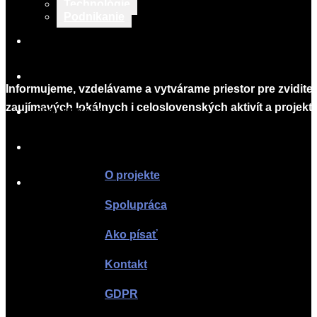
Technológie
Podnikanie
TLAČOVÉ SPRÁVY
O PROJEKTE
Informujeme, vzdelávame a vytvárame priestor pre zvidite
zaujímavých lokálnych i celoslovenských aktivít a projekto
SPOLUPRÁCA
Infomagazín
AKO PÍSAŤ
O projekte
KONTAKT
Spolupráca
Ako písať
Kontakt
GDPR