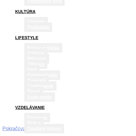
Prešovský kraj
KULTÚRA
Umenie
Podujatia
LIFESTYLE
Krása a móda
Zdravie
Bývanie
Zábava
Deti
Gastronómia
Zvieratá
Cestovanie
Šport
Auto-moto
VZDELÁVANIE
Financie
Práca
Pokračovať v čítaní
Osobný rozvoj