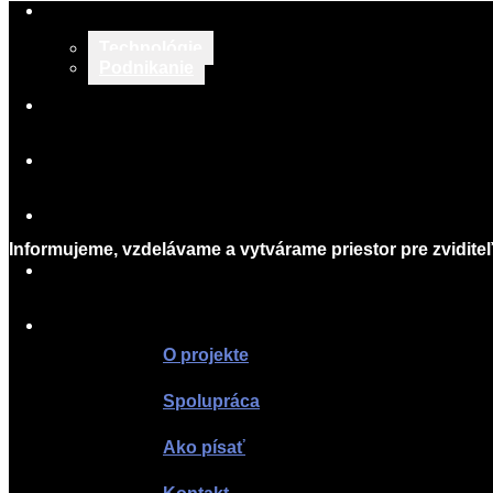
2015-
TECH & BIZNIS
02-
Technológie
26
Podnikanie
TLAČOVÉ SPRÁVY
O PROJEKTE
SPOLUPRÁCA
Informujeme, vzdelávame a vytvárame priestor pre zviditeľ
AKO PÍSAŤ
KONTAKT
O projekte
Spolupráca
Ako písať