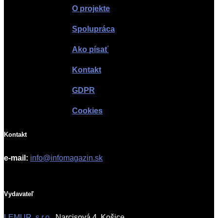
O projekte
Spolupráca
Ako písať
Kontakt
GDPR
Cookies
Kontakt
e-mail:
info@infomagazin.sk
Vydavateľ
LEMUR, s.r.o.
, Narcisová 4, Košice