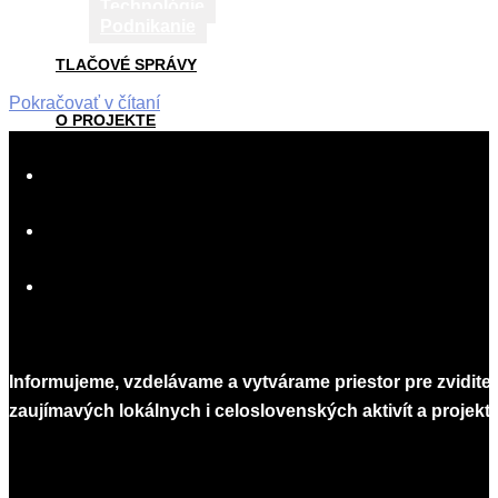
Technológie
Podnikanie
TLAČOVÉ SPRÁVY
Pokračovať v čítaní
O PROJEKTE
2015-
02-
SPOLUPRÁCA
26
AKO PÍSAŤ
KONTAKT
Informujeme, vzdelávame a vytvárame priestor pre zvidite
zaujímavých lokálnych i celoslovenských aktivít a projekto
Infomagazín