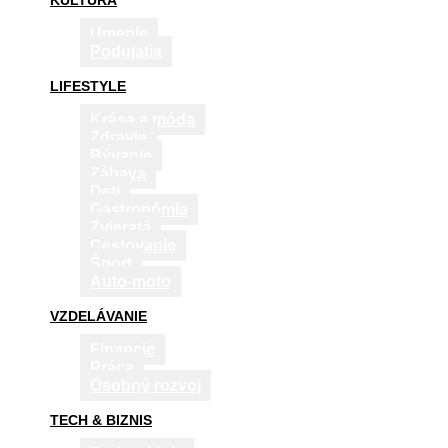
KULTÚRA
Umenie
Podujatia
LIFESTYLE
Krása a móda
Zdravie
Bývanie
Zábava
Deti
Gastronómia
Zvieratá
Cestovanie
Šport
Auto-moto
VZDELÁVANIE
Financie
Práca
Osobný rozvoj
TECH & BIZNIS