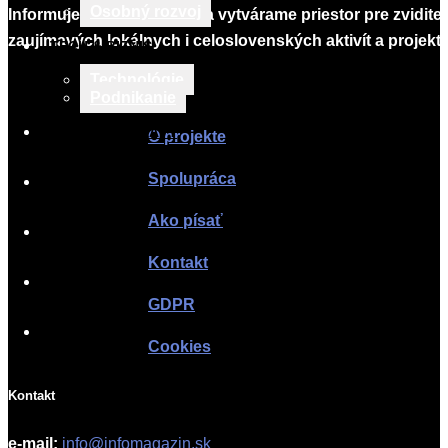
Osobný rozvoj
Informujeme, vzdelávame a vytvárame priestor pre zvidite
zaujímavých lokálnych i celoslovenských aktivít a projekto
TECH & BIZNIS
Technológie
Infomagazín
Podnikanie
TLAČOVÉ SPRÁVY
O projekte
Spolupráca
O PROJEKTE
Ako písať
SPOLUPRÁCA
Kontakt
AKO PÍSAŤ
GDPR
KONTAKT
Cookies
Kontakt
e-mail:
info@infomagazin.sk