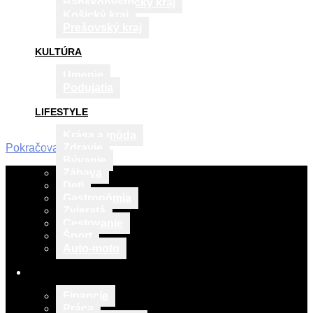
Banskobystrický kraj
Košický kraj
Prešovský kraj
KULTÚRA
Umenie
Podujatia
LIFESTYLE
Krása a móda
Pokračovať v čítaní
Zdravie
Bývanie
2015-
Zábava
03-
Deti
19
Gastronómia
Zvieratá
Cestovanie
Šport
Auto-moto
VZDELÁVANIE
Financie
Práca