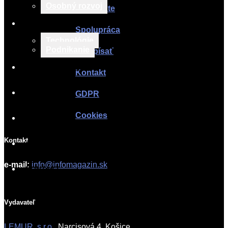
Osobný rozvoj
O projekte
TECH & BIZNIS
Spolupráca
Technológie
Podnikanie
Ako písať
TLAČOVÉ SPRÁVY
Kontakt
O PROJEKTE
GDPR
Cookies
SPOLUPRÁCA
Kontakt
AKO PÍSAŤ
e-mail:
info@infomagazin.sk
KONTAKT
Vydavateľ
LEMUR, s.r.o.
, Narcisová 4, Košice