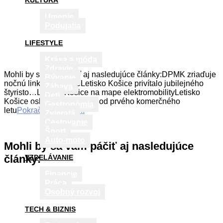
KULTÚRA
Umenie
Podujatia
LIFESTYLE
Krása a móda
Zdravie
Mohli by sa vám páčiť aj nasledujúce články:DPMK zriaďuje
Bývanie
nočnú linku na letiskoLetisko Košice privítalo jubilejného
Zábava
štyristo…Letisko Košice na mape elektromobilityLetisko
Deti
Košice oslavuje 100 rokov od prvého komerčného
Gastronómia
letu
Pokračovať v čítaní
Zvieratá
Cestovanie
Šport
Auto-moto
Mohli by sa vám páčiť aj nasledujúce
články:
VZDELÁVANIE
Financie
Práca
Osobný rozvoj
TECH & BIZNIS