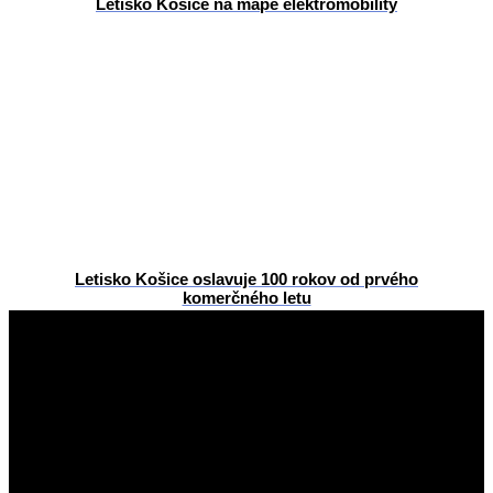
Letisko Košice na mape elektromobility
Letisko Košice oslavuje 100 rokov od prvého
komerčného letu
2014-
03-
27