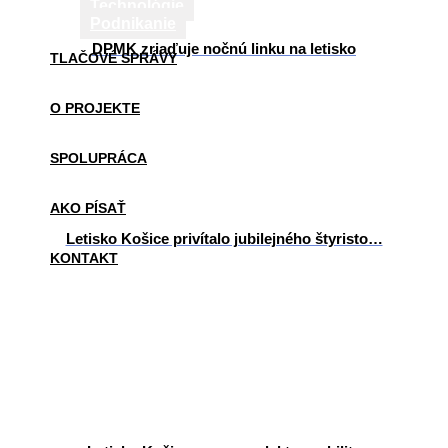
Technológie
Podnikanie
DPMK zriaďuje nočnú linku na letisko
TLAČOVÉ SPRÁVY
O PROJEKTE
SPOLUPRÁCA
AKO PÍSAŤ
Letisko Košice privítalo jubilejného štyristo…
KONTAKT