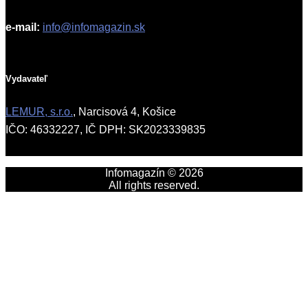
e-mail:
info@infomagazin.sk
Vydavateľ
LEMUR, s.r.o.
, Narcisová 4, Košice
IČO: 46332227, IČ DPH: SK2023339835
Infomagazín © 2026
All rights reserved.