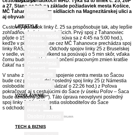
KULTÚRA
cestovných poriadkoch MHD. Týka sa to liniek č. 25, 26P
a 27. Stane sa tak na základe požiadaviek mesta Košice,
Umenie
MČ Ťahanovce, firiem sídliacich na Magnezitárskej ulici a
Podujatia
aj obyvateľov Šace.
LIFESTYLE
Cestovný poriadok linky č. 25 sa prispôsobuje tak, aby lepšie
zohľadňoval záujem cestujúcich. Prvý spoj z Ťahanoviec
Krása a móda
pôjde o 15 minút neskôr (posúva sa z 4:45 na 5:00 hod.),
Zdravie
keďže v pôvodnom čase cez MČ Ťahanovce prechádza spoj
Bývanie
linky RA5, resp. RA8. Odchody spojov linky 25 z Bruselskej
Zábava
v sedle, večer a cez víkend sa posúvajú o 5 min skôr, vďaka
Deti
čomu budú cestujúci po skončení pracovným zmien kratšie
Gastronómia
čakať na svoj spoj.
Zvieratá
Cestovanie
V snahe zlepšiť večerné spojenie centra mesta so Šacou
Šport
bude cez pracovné dni posledný spoj linky 25 (z Námestia
Auto-moto
osloboditeľov bude odchádzať o 22:26 hod.) z Poľova
pokračovať aj s cestujúcimi do Šace (v úseku Poľov – Šaca
VZDELÁVANIE
bude označený „26P“). Táto úprava neovplyvni posledný
spoj linky č. 20 z Námestia osloboditeľov do Šace
Financie
s odchodom 22:50 hod.
Práca
Osobný rozvoj
REKLAMA
TECH & BIZNIS