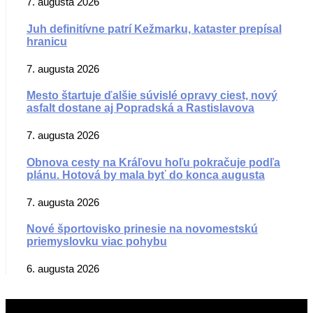
7. augusta 2026
Juh definitívne patrí Kežmarku, kataster prepísal
hranicu
7. augusta 2026
Mesto štartuje ďalšie súvislé opravy ciest, nový
asfalt dostane aj Popradská a Rastislavova
7. augusta 2026
Obnova cesty na Kráľovu hoľu pokračuje podľa
plánu. Hotová by mala byť do konca augusta
7. augusta 2026
Nové športovisko prinesie na novomestskú
priemyslovku viac pohybu
6. augusta 2026