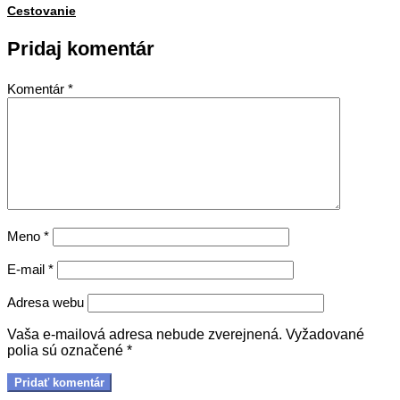
27
Cestovanie
Pridaj komentár
Komentár
*
Meno
*
E-mail
*
Adresa webu
Vaša e-mailová adresa nebude zverejnená.
Vyžadované
polia sú označené
*