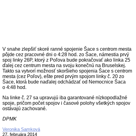
V snahe zlepšiť skoré ranné spojenie Šace s centrom mesta
pôjde cez pracovné dni o 4:28 hod. zo Šace, námestia prvý
spoj linky 26P, ktorý z Poľova bude pokračovať ako linka 25
ďalej cez centrum mesta na svoju konečnú na Bruselskej.
Takto sa vytvorí možnosť skoršieho spojenia Šace s centrom
mesta (cez Poľov), ešte pred prvým spojom linky č. 20 zo
Šace, ktorá bude naďalej odchádzať od Nemocnice Šaca
o 4:48 hod.
Na linke č. 27 sa upravujú iba garantované nízkopodlažné
spoje, pričom počet spojov i časové polohy všetkých spojov
ostávajú zachované.
DPMK
2014-
Veronika Samková
02-
27. februára 2014