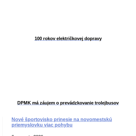
100 rokov električkovej dopravy
DPMK má záujem o prevádzkovanie trolejbusov
Nové športovisko prinesie na novomestskú
priemyslovku viac pohybu