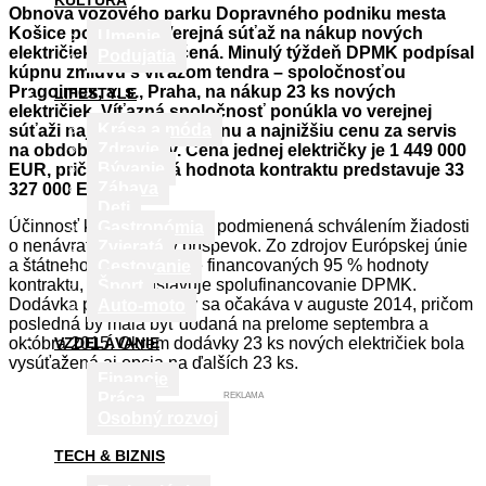
KULTÚRA
Obnova vozového parku Dopravného podniku mesta
Košice pokračuje. Verejná súťaž na nákup nových
Umenie
električiek bola ukončená. Minulý týždeň DPMK podpísal
Podujatia
kúpnu zmluvu s víťazom tendra – spoločnosťou
Pragoimex, a. s., Praha, na nákup 23 ks nových
LIFESTYLE
električiek. Víťazná spoločnosť ponúkla vo verejnej
Krása a móda
súťaži najnižšiu kúpnu cenu a najnižšiu cenu za servis
Zdravie
na obdobie 15 rokov. Cena jednej električky je 1 449 000
Bývanie
EUR, pričom celková hodnota kontraktu predstavuje 33
Zábava
327 000 EUR.
Deti
Účinnosť kúpnej zmluvy je podmienená schválením žiadosti
Gastronómia
o nenávratný finančný príspevok. Zo zdrojov Európskej únie
Zvieratá
a štátneho rozpočtu bude financovaných 95 % hodnoty
Cestovanie
kontraktu, 5 % predstavuje spolufinancovanie DPMK.
Šport
Dodávka prvej električky sa očakáva v auguste 2014, pričom
Auto-moto
posledná by mala byť dodaná na prelome septembra a
októbra 2015. Okrem dodávky 23 ks nových električiek bola
VZDELÁVANIE
vysúťažená aj opcia na ďalších 23 ks.
Financie
Práca
REKLAMA
Osobný rozvoj
TECH & BIZNIS