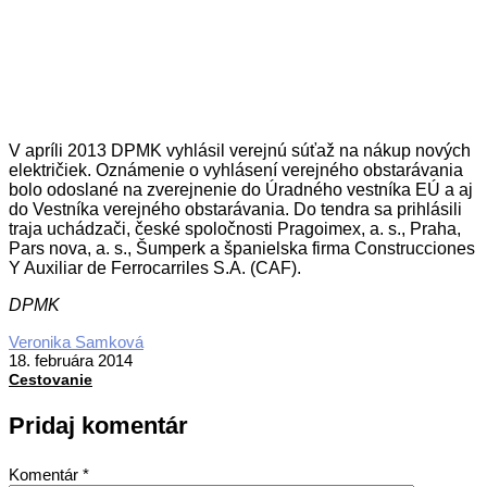
V apríli 2013 DPMK vyhlásil verejnú súťaž na nákup nových
električiek. Oznámenie o vyhlásení verejného obstarávania
bolo odoslané na zverejnenie do Úradného vestníka EÚ a aj
do Vestníka verejného obstarávania. Do tendra sa prihlásili
traja uchádzači, české spoločnosti Pragoimex, a. s., Praha,
Pars nova, a. s., Šumperk a španielska firma Construcciones
Y Auxiliar de Ferrocarriles S.A. (CAF).
DPMK
2014-
Veronika Samková
02-
18. februára 2014
18
Cestovanie
Pridaj komentár
Komentár
*