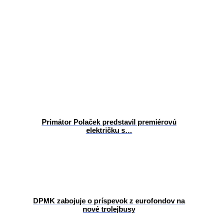
Primátor Polaček predstavil premiérovú
električku s…
DPMK zabojuje o príspevok z eurofondov na
nové trolejbusy