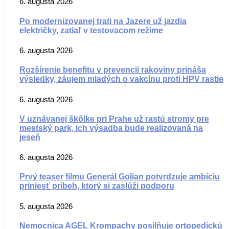
6. augusta 2026
Po modernizovanej trati na Jazere už jazdia
električky, zatiaľ v testovacom režime
6. augusta 2026
Rozšírenie benefitu v prevencii rakoviny prináša
výsledky, záujem mladých o vakcínu proti HPV rastie
6. augusta 2026
V uznávanej škôlke pri Prahe už rastú stromy pre
mestský park, ich výsadba bude realizovaná na
jeseň
6. augusta 2026
Prvý teaser filmu Generál Golian potvrdzuje ambíciu
priniesť príbeh, ktorý si zaslúži podporu
5. augusta 2026
Nemocnica AGEL Krompachy posilňuje ortopedickú