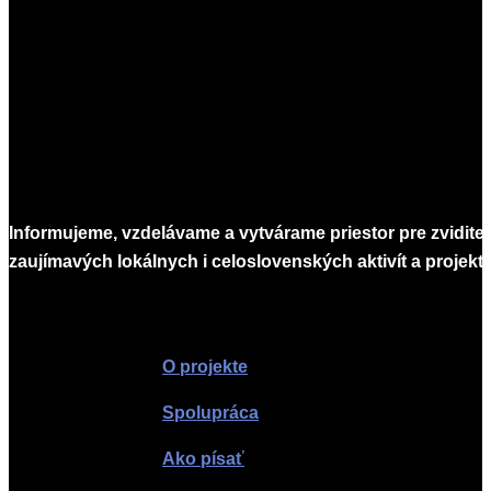
03-
07
Informujeme, vzdelávame a vytvárame priestor pre zvidite
zaujímavých lokálnych i celoslovenských aktivít a projekto
Infomagazín
O projekte
Spolupráca
Ako písať