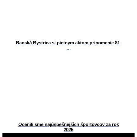
Banská Bystrica si pietnym aktom pripomenie 81.
…
Ocenili sme najúspešnejších športovcov za rok
2025
2013-