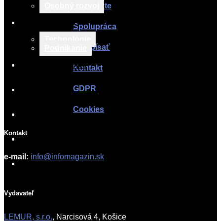
O projekte
Osobný rozvoj
TECH & BIZNIS
Spolupráca
Technológie
Ako písať
Podnikanie
TLAČOVÉ SPRÁVY
Kontakt
GDPR
O PROJEKTE
Cookies
SPOLUPRÁCA
Kontakt
AKO PÍSAŤ
e-mail:
info@infomagazin.sk
KONTAKT
Vydavateľ
LEMUR, s.r.o.
, Narcisová 4, Košice