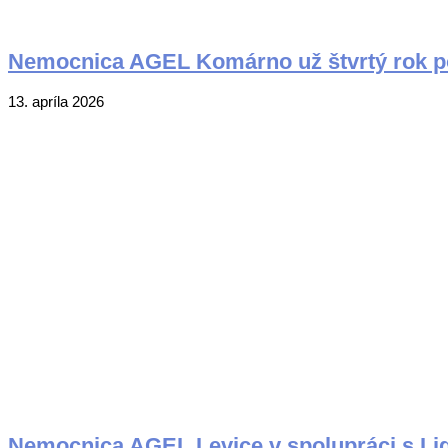
Nemocnica AGEL Komárno už štvrtý rok ponú
2026-
13. apríla 2026
04-
13
Nemocnica AGEL Levice v spolupráci s Lig