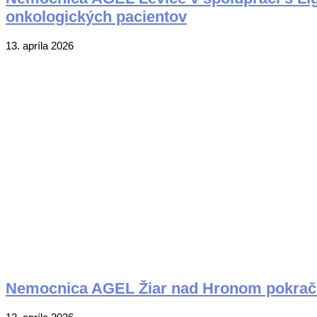
onkologických pacientov
2026-
13. apríla 2026
04-
13
Nemocnica AGEL Žiar nad Hronom pokraču
2026-