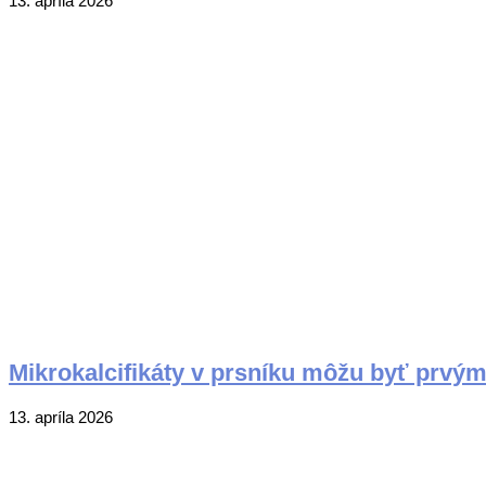
13. apríla 2026
04-
13
Mikrokalcifikáty v prsníku môžu byť prvým
2026-
13. apríla 2026
04-
13