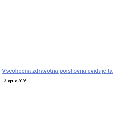
Všeobecná zdravotná poisťovňa eviduje ta
2026-
13. apríla 2026
04-
13