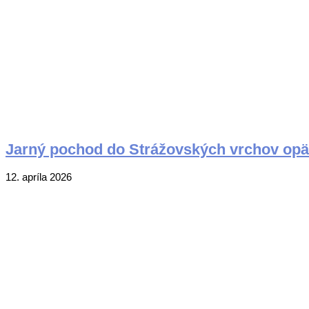
Jarný pochod do Strážovských vrchov opäť p
2026-
12. apríla 2026
04-
12