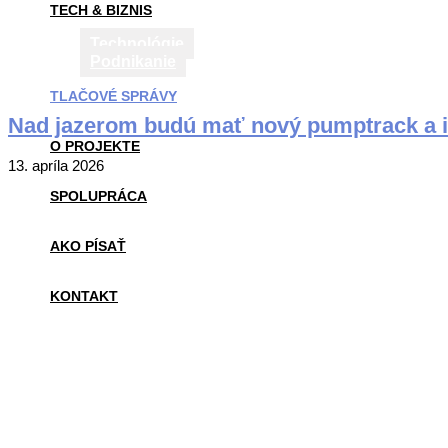
TECH & BIZNIS
Technológie
Podnikanie
TLAČOVÉ SPRÁVY
Nad jazerom budú mať nový pumptrack a ink
O PROJEKTE
2026-
13. apríla 2026
04-
SPOLUPRÁCA
13
AKO PÍSAŤ
KONTAKT