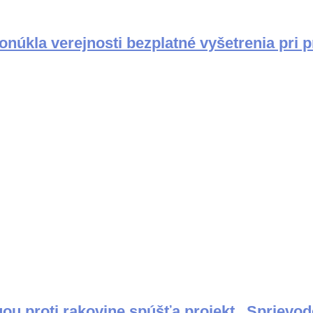
kla verejnosti bezplatné vyšetrenia pri pr
ou proti rakovine spúšťa projekt „Sprievo