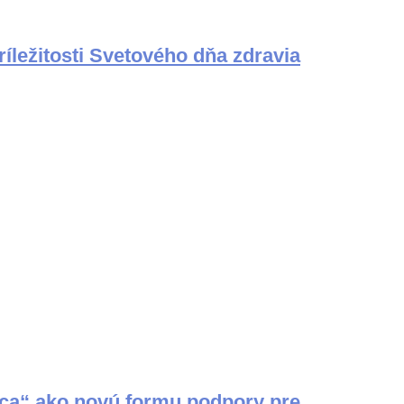
íležitosti Svetového dňa zdravia
dca“ ako novú formu podpory pre