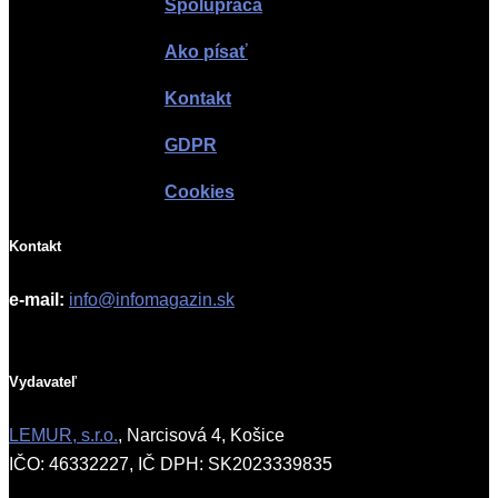
Spolupráca
Ako písať
Kontakt
GDPR
Cookies
Kontakt
e-mail:
info@infomagazin.sk
Vydavateľ
LEMUR, s.r.o.
, Narcisová 4, Košice
IČO: 46332227, IČ DPH: SK2023339835