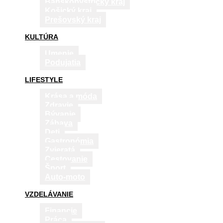
Banskobystrický kraj
Košický kraj
Prešovský kraj
KULTÚRA
Umenie
Podujatia
LIFESTYLE
Krása a móda
Zdravie
Bývanie
Zábava
Deti
Gastronómia
Zvieratá
Cestovanie
Šport
Auto-moto
VZDELÁVANIE
Financie
Práca