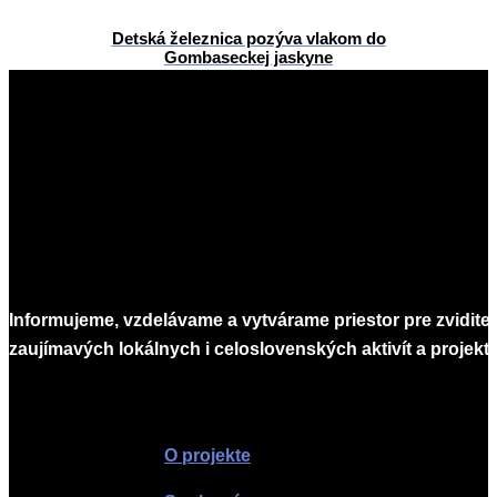
Detská železnica pozýva vlakom do
Gombaseckej jaskyne
2015-
06-
23
Informujeme, vzdelávame a vytvárame priestor pre zvidite
zaujímavých lokálnych i celoslovenských aktivít a projekto
Infomagazín
O projekte