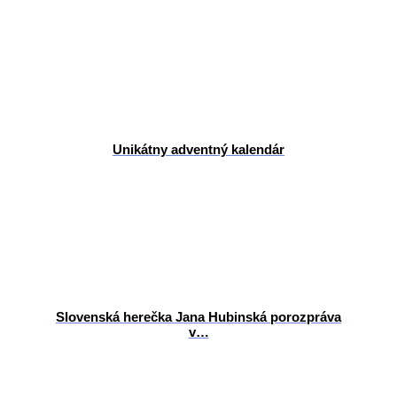
Unikátny adventný kalendár
Slovenská herečka Jana Hubinská porozpráva
v…