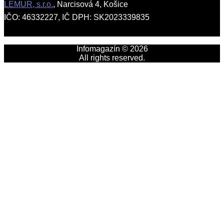
LEMUR, s.r.o.
, Narcisová 4, Košice
IČO: 46332227, IČ DPH: SK2023339835
Infomagazín © 2026
All rights reserved.