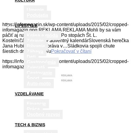
KULTÚRA
Umenie
Podujatia
https://infomagazin.sk/wp-content/uploads/2015/02/cropped-
LIFESTYLE
infomagazin.png REKLAMA REKLAMA Mohli by sa vám
páčiť aj nasledujúce články:Po stopách Št. L.
Krása a móda
KostelničákaUnikátny adventný kalendárSlovenská herečka
Zdravie
Jana Hubinská porozpráva v…Sládkovia spojili chute
Bývanie
šiestich druhov chmeľu
Pokračovať v čítaní
Zábava
Deti
https://infomagazin.sk/wp-content/uploads/2015/02/cropped-
Gastronómia
infomagazin.png
Zvieratá
Cestovanie
REKLAMA
Šport
REKLAMA
Auto-moto
VZDELÁVANIE
Financie
Práca
Osobný rozvoj
TECH & BIZNIS