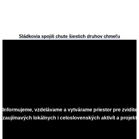
Sládkovia spojili chute šiestich druhov chmeľu
2015-
02-
09
Informujeme, vzdelávame a vytvárame priestor pre zvidite
zaujímavých lokálnych i celoslovenských aktivít a projekto
Infomagazín