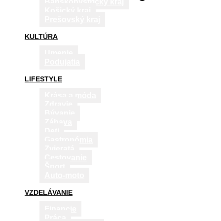
Banskobystrický kraj
Košický kraj
Prešovský kraj
KULTÚRA
Umenie
Podujatia
LIFESTYLE
Krása a móda
Zdravie
Bývanie
Zábava
Deti
Gastronómia
Zvieratá
Cestovanie
Šport
Auto-moto
VZDELÁVANIE
Financie
Práca