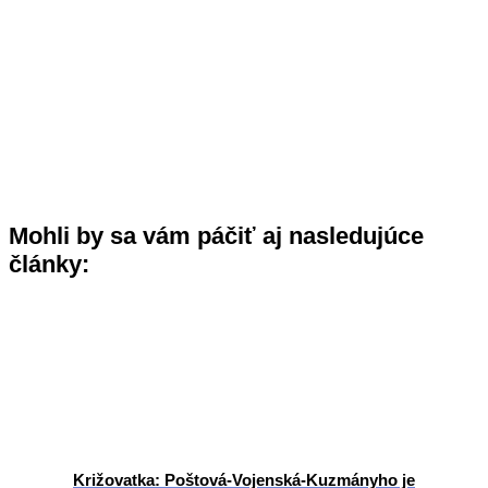
Mohli by sa vám páčiť aj nasledujúce
články:
Križovatka: Poštová-Vojenská-Kuzmányho je