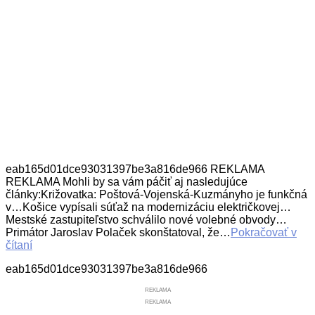
eab165d01dce93031397be3a816de966 REKLAMA
REKLAMA Mohli by sa vám páčiť aj nasledujúce
články:Križovatka: Poštová-Vojenská-Kuzmányho je funkčná
v…Košice vypísali súťaž na modernizáciu električkovej…
Mestské zastupiteľstvo schválilo nové volebné obvody…
Primátor Jaroslav Polaček skonštatoval, že…
Pokračovať v
čítaní
eab165d01dce93031397be3a816de966
REKLAMA
REKLAMA