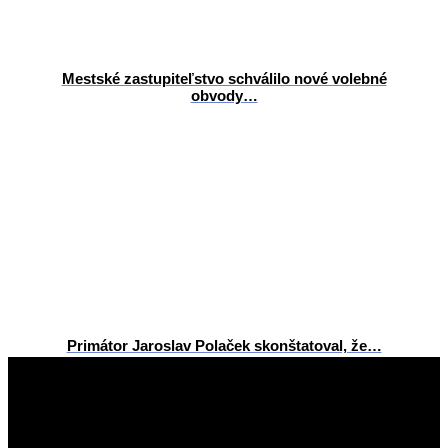
Mestské zastupiteľstvo schválilo nové volebné
obvody…
Primátor Jaroslav Polaček skonštatoval, že…
2026-
06-
29