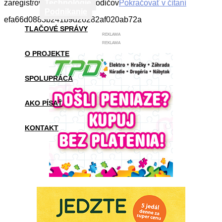
zaregistrovalo už 16-tisíc rodičov
Technológie
Pokračovať v čítaní
Podnikanie
efa66d0883b241b9d26282af020ab72a
TLAČOVÉ SPRÁVY
REKLAMA
REKLAMA
O PROJEKTE
SPOLUPRÁCA
AKO PÍSAŤ
KONTAKT