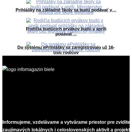
Prihlášky na základné školy sa budú podávať v…
Rodičia budúcich prvákov budú v apríli
podávať…
Do systému ePrihlášky sa zaregistrovalo už 16-
tisíc rodičov
2026-
06-
29
Informujeme, vzdelávame a vytvárame priestor pre zvidite
zaujímavých lokálnych i celoslovenských aktivít a projekto