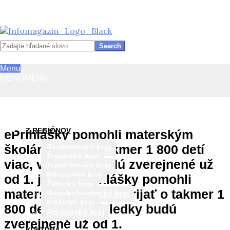
InfoMagazín
Search
Primary
Menu
Navigation
MENU
MENU
Menu
Skip
to
content
Z REGIÓNOV
ePrihlášky pomohli materským
školám prijať o takmer 1 800 detí
Bratislavský kraj
Trnavský kraj
viac, výsledky budú zverejnené už
Trenčiansky kraj
Nitriansky kraj
od 1. júla »
ePrihlášky pomohli
Žilinský kraj
materským školám prijať o takmer 1
Banskobystrický kraj
Košický kraj
800 detí viac, výsledky budú
Prešovský kraj
zverejnené už od 1.