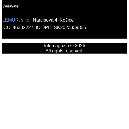
Vydavateľ
LEMUR, s.r.o.
, Narcisová 4, Košice
IČO: 46332227, IČ DPH: SK2023339835
Infomagazín © 2026
All rights reserved.