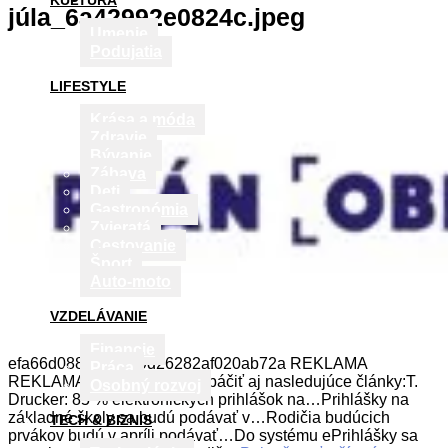
KULTÚRA
júla_6a42992e0824c.jpeg
Umenie
Podujatia
LIFESTYLE
Krása a móda
Zdravie
Bývanie
Zábava
Deti
Gastronómia
Zvieratá
Cestovanie
Šport
Auto-moto
VZDELÁVANIE
Financie
efa66d0883b241b9d26282af020ab72a REKLAMA
Práca
REKLAMA Mohli by sa vám páčiť aj nasledujúce články:T.
Osobný rozvoj
Drucker: 85 % elektronických prihlášok na…Prihlášky na
základné školy sa budú podávať v…Rodičia budúcich
TECH & BIZNIS
prvákov budú v apríli podávať…Do systému ePrihlášky sa