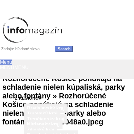
InfoMagazín
Search
Primary
Menu
Skip
Navigation
MENU
MENU
to
Menu
content
Rozhorúčené Košice ponúkajú na
schladenie nielen kúpaliská, parky
alebo fontány »
Rozhorúčené
Z REGIÓNOV
Košice ponúkajú na schladenie
Bratislavský kraj
nielen kúpaliská, parky alebo
Trnavský kraj
Trenčiansky kraj
fontány_6a3e9f76048a0.jpeg
Nitriansky kraj
Žilinský kraj