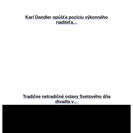
Karl Dandler opúšťa pozíciu výkonného
riaditeľa…
Tradične netradičné oslavy Svetového dňa
divadla v…
2026-
06-
26