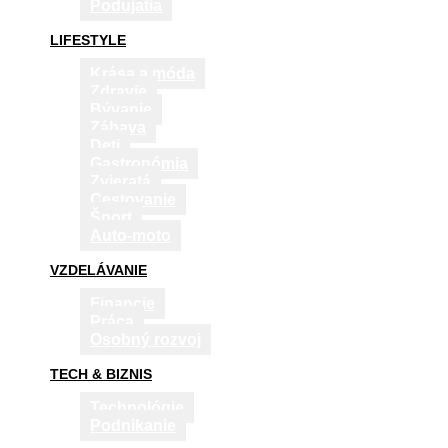
Podujatia
LIFESTYLE
Krása a móda
Zdravie
Bývanie
Zábava
Deti
Gastronómia
Zvieratá
Cestovanie
Šport
Auto-moto
VZDELÁVANIE
Financie
Práca
Osobný rozvoj
TECH & BIZNIS
Technológie
Podnikanie