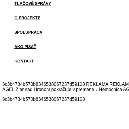
TLAČOVÉ SPRÁVY
O PROJEKTE
SPOLUPRÁCA
AKO PÍSAŤ
KONTAKT
3c3b4734b570b8346538067237d59108 REKLAMA REKLAMA Mohl
AGEL Žiar nad Hronom pokračuje v premene…Nemocnica AG
3c3b4734b570b8346538067237d59108