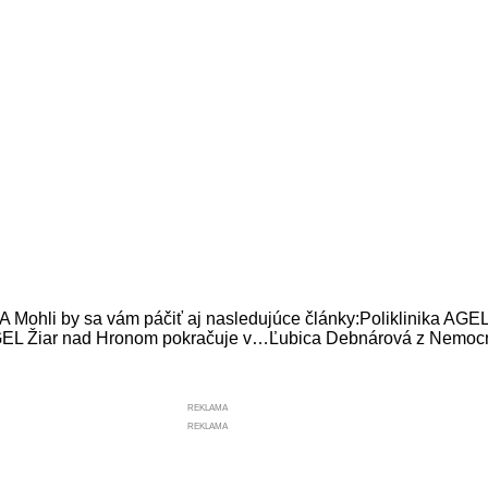
i by sa vám páčiť aj nasledujúce články:Poliklinika AGE
EL Žiar nad Hronom pokračuje v…Ľubica Debnárová z Nemoc
REKLAMA
REKLAMA