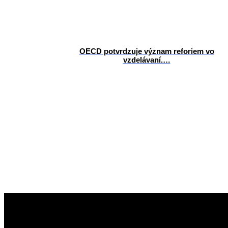
OECD potvrdzuje význam reforiem vo
vzdelávaní.…
2026-
06-
25