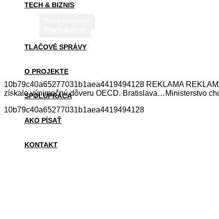
TECH & BIZNIS
Technológie
Podnikanie
TLAČOVÉ SPRÁVY
O PROJEKTE
10b79c40a65277031b1aea4419494128 REKLAMA REKLAMA Mohli
získalo výnimočnú dôveru OECD. Bratislava…Ministerstvo chc
SPOLUPRÁCA
10b79c40a65277031b1aea4419494128
AKO PÍSAŤ
KONTAKT