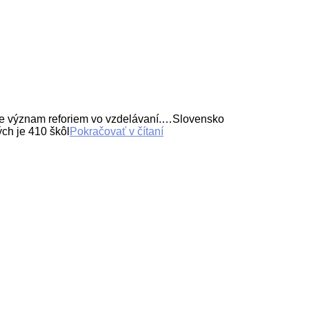
význam reforiem vo vzdelávaní.…Slovensko
ch je 410 škôl
Pokračovať v čítaní