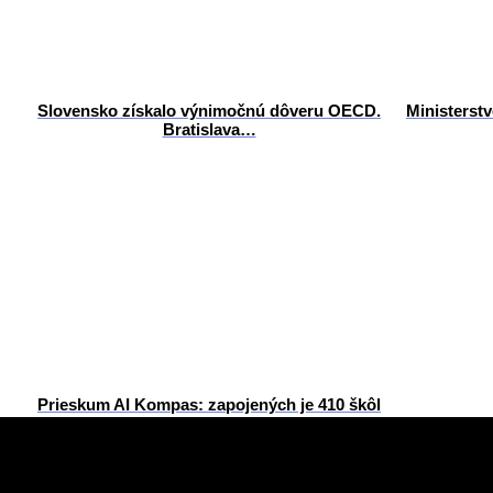
Slovensko získalo výnimočnú dôveru OECD.
Ministerst
Bratislava…
Prieskum AI Kompas: zapojených je 410 škôl