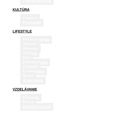
Prešovský kraj
KULTÚRA
Umenie
Podujatia
LIFESTYLE
Krása a móda
Zdravie
Bývanie
Zábava
Deti
Gastronómia
Zvieratá
Cestovanie
Šport
Auto-moto
VZDELÁVANIE
Financie
Práca
Osobný rozvoj