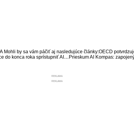
 by sa vám páčiť aj nasledujúce články:OECD potvrdzuje 
e do konca roka sprístupniť AI…Prieskum AI Kompas: zapojený
REKLAMA
REKLAMA