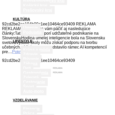
Banskobystrický kraj
Košický kraj
Prešovský kraj
KULTÚRA
92cd2be2ca194b00c1ee10464ce93409 REKLAMA
Umenie
REKLAMA Mohli by sa vám páčiť aj nasledujúce
Podujatia
články:Tatra banka podporí udržateľné podnikanie na
SlovenskuHodina umelej inteligencie bola na Slovensku
LIFESTYLE
svetováVysoké školy môžu získať podporu na tvorbu
učebných…Ministerstvo predstavilo rámec AI kompetencií
Krása a móda
pre…
Pokračovať v čítaní
Zdravie
Bývanie
92cd2be2ca194b00c1ee10464ce93409
Zábava
Deti
REKLAMA
Gastronómia
REKLAMA
Zvieratá
Cestovanie
Šport
Auto-moto
VZDELÁVANIE
Financie
Práca