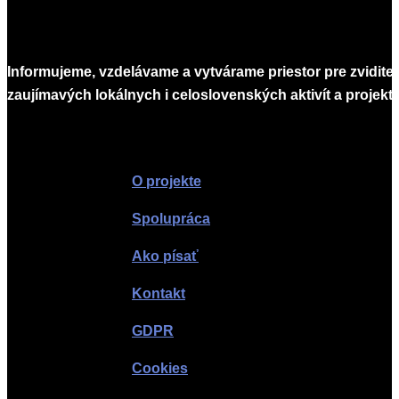
Informujeme, vzdelávame a vytvárame priestor pre zvidite
zaujímavých lokálnych i celoslovenských aktivít a projekto
Infomagazín
O projekte
Spolupráca
Ako písať
Kontakt
GDPR
Cookies