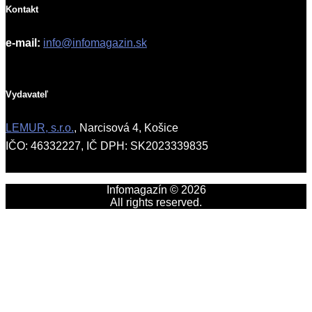
Kontakt
e-mail:
info@infomagazin.sk
Vydavateľ
LEMUR, s.r.o.
, Narcisová 4, Košice
IČO: 46332227, IČ DPH: SK2023339835
Infomagazín © 2026
All rights reserved.