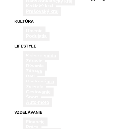
Banskobystrický kraj
Košický kraj
Prešovský kraj
KULTÚRA
Umenie
Podujatia
LIFESTYLE
Krása a móda
Zdravie
Bývanie
Zábava
Deti
Gastronómia
Zvieratá
Cestovanie
Šport
Auto-moto
VZDELÁVANIE
Financie
Práca