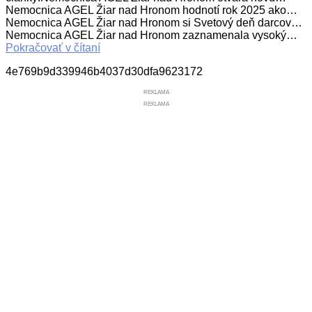
Nemocnica AGEL Žiar nad Hronom hodnotí rok 2025 ako…
Nemocnica AGEL Žiar nad Hronom si Svetový deň darcov…
Nemocnica AGEL Žiar nad Hronom zaznamenala vysoký…
Pokračovať v čítaní
4e769b9d339946b4037d30dfa9623172
REKLAMA
REKLAMA