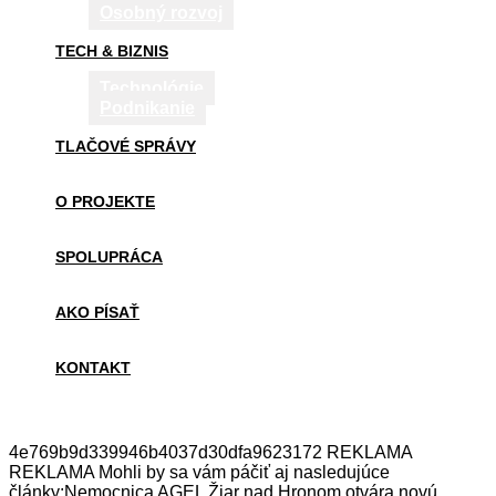
Osobný rozvoj
TECH & BIZNIS
Technológie
Podnikanie
TLAČOVÉ SPRÁVY
O PROJEKTE
SPOLUPRÁCA
AKO PÍSAŤ
KONTAKT
4e769b9d339946b4037d30dfa9623172 REKLAMA
REKLAMA Mohli by sa vám páčiť aj nasledujúce
články:Nemocnica AGEL Žiar nad Hronom otvára novú…