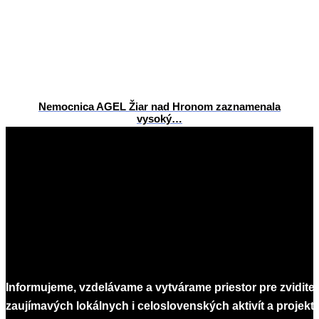
Nemocnica AGEL Žiar nad Hronom zaznamenala
vysoký…
2026-
06-
22
Informujeme, vzdelávame a vytvárame priestor pre zvidite
zaujímavých lokálnych i celoslovenských aktivít a projekto