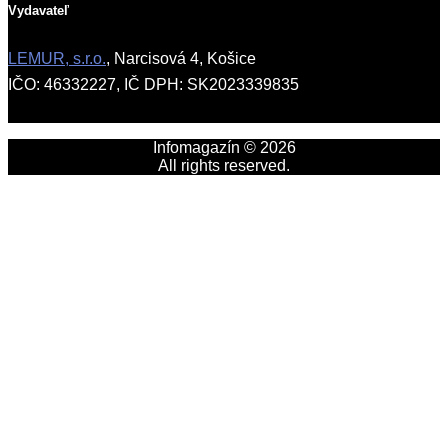
Vydavateľ
LEMUR, s.r.o.
, Narcisová 4, Košice
IČO: 46332227, IČ DPH: SK2023339835
Infomagazín © 2026
All rights reserved.