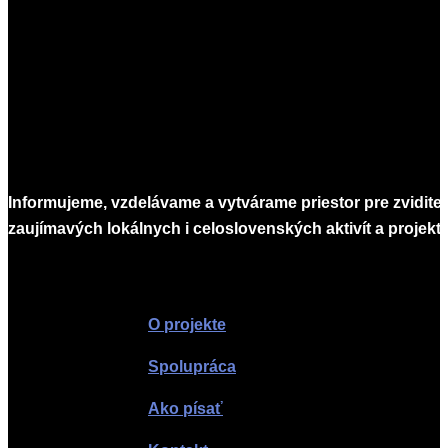
06-
18
Informujeme, vzdelávame a vytvárame priestor pre zvidite
zaujímavých lokálnych i celoslovenských aktivít a projekto
Infomagazín
O projekte
Spolupráca
Ako písať