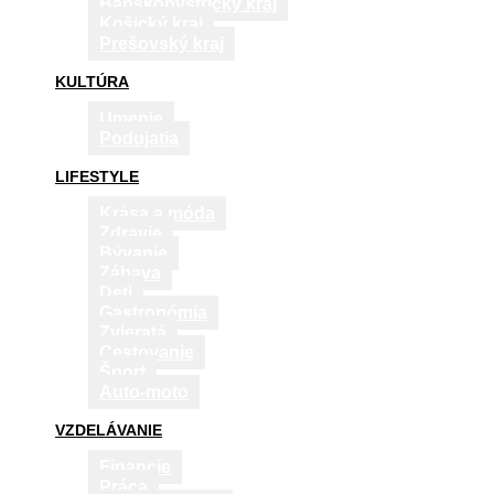
Banskobystrický kraj
Košický kraj
Prešovský kraj
KULTÚRA
Umenie
Podujatia
LIFESTYLE
Krása a móda
Zdravie
Bývanie
Zábava
Deti
Gastronómia
Zvieratá
Cestovanie
Šport
Auto-moto
VZDELÁVANIE
Financie
Práca