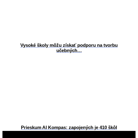
Vysoké školy môžu získať podporu na tvorbu
učebných…
Prieskum AI Kompas: zapojených je 410 škôl
2026-