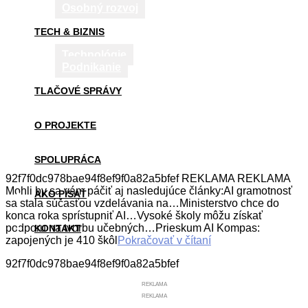
Osobný rozvoj
TECH & BIZNIS
Technológie
Podnikanie
TLAČOVÉ SPRÁVY
O PROJEKTE
SPOLUPRÁCA
92f7f0dc978bae94f8ef9f0a82a5bfef REKLAMA REKLAMA
Mohli by sa vám páčiť aj nasledujúce články:AI gramotnosť
AKO PÍSAŤ
sa stala súčasťou vzdelávania na…Ministerstvo chce do
konca roka sprístupniť AI…Vysoké školy môžu získať
podporu na tvorbu učebných…Prieskum AI Kompas:
KONTAKT
zapojených je 410 škôl
Pokračovať v čítaní
92f7f0dc978bae94f8ef9f0a82a5bfef
REKLAMA
REKLAMA