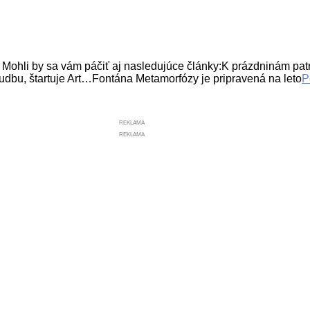
y sa vám páčiť aj nasledujúce články:K prázdninám patria 
udbu, štartuje Art…Fontána Metamorfózy je pripravená na leto
P
REKLAMA
REKLAMA