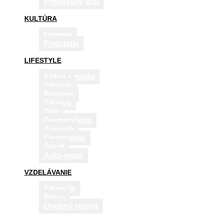
Prešovský kraj
KULTÚRA
Umenie
Podujatia
LIFESTYLE
Krása a móda
Zdravie
Bývanie
Zábava
Deti
Gastronómia
Zvieratá
Cestovanie
Šport
Auto-moto
VZDELÁVANIE
Financie
Práca
Osobný rozvoj