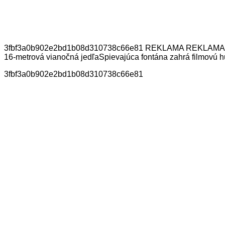
3fbf3a0b902e2bd1b08d310738c66e81 REKLAMA REKLAMA Mohli b
16-metrová vianočná jedľaSpievajúca fontána zahrá filmovú h
3fbf3a0b902e2bd1b08d310738c66e81