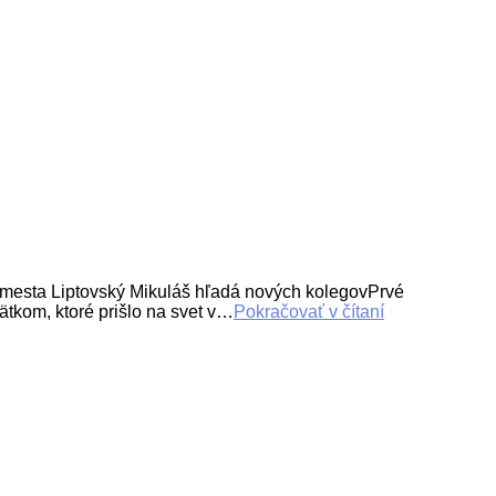
sta Liptovský Mikuláš hľadá nových kolegovPrvé
kom, ktoré prišlo na svet v…
Pokračovať v čítaní