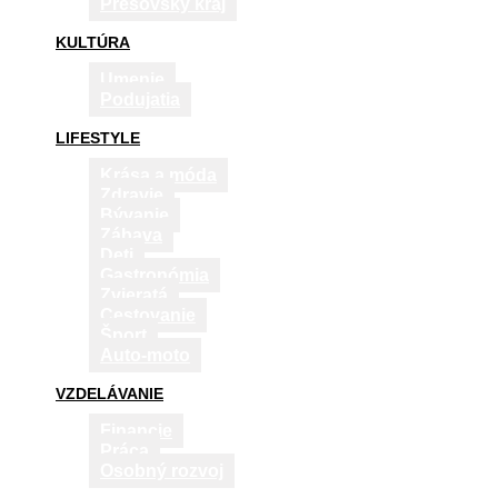
Prešovský kraj
KULTÚRA
Umenie
Podujatia
LIFESTYLE
Krása a móda
Zdravie
Bývanie
Zábava
Deti
Gastronómia
Zvieratá
Cestovanie
Šport
Auto-moto
VZDELÁVANIE
Financie
Práca
Osobný rozvoj