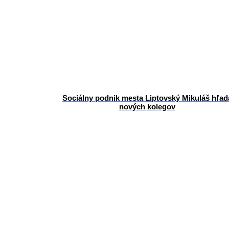
Sociálny podnik mesta Liptovský Mikuláš hľad
nových kolegov