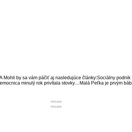
by sa vám páčiť aj nasledujúce články:Sociálny podnik me
cnica minulý rok privítala stovky…Malá Peťka je prvým bábät
REKLAMA
REKLAMA