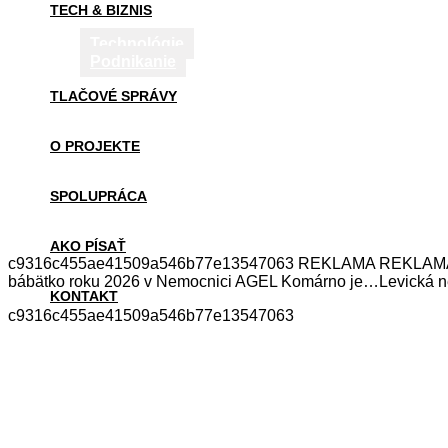
TECH & BIZNIS
Technológie
Podnikanie
TLAČOVÉ SPRÁVY
O PROJEKTE
SPOLUPRÁCA
AKO PÍSAŤ
c9316c455ae41509a546b77e13547063 REKLAMA REKLAMA Mohli 
bábätko roku 2026 v Nemocnici AGEL Komárno je…Levická nemo
KONTAKT
c9316c455ae41509a546b77e13547063