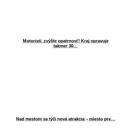
Motoristi, zvýšte opatrnosť! Kraj opravuje
takmer 30…
Nad mestom sa týči nová atrakcia – miesto pre…