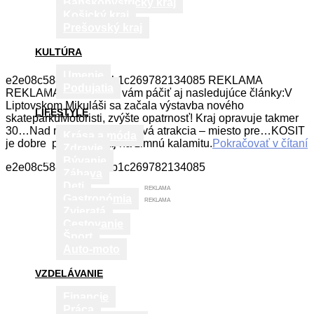
Banskobystrický kraj
Košický kraj
Prešovský kraj
KULTÚRA
Umenie
e2e08c588682582ceb1c269782134085 REKLAMA
Podujatia
REKLAMA Mohli by sa vám páčiť aj nasledujúce články:V
Liptovskom Mikuláši sa začala výstavba nového
LIFESTYLE
skateparkuMotoristi, zvýšte opatrnosť! Kraj opravuje takmer
30…Nad mestom sa týči nová atrakcia – miesto pre…KOSIT
Krása a móda
je dobre pripravený aj na zimnú kalamitu.
Pokračovať v čítaní
Zdravie
Bývanie
e2e08c588682582ceb1c269782134085
Zábava
Deti
REKLAMA
Gastronómia
REKLAMA
Zvieratá
Cestovanie
Šport
Auto-moto
VZDELÁVANIE
Financie
Práca