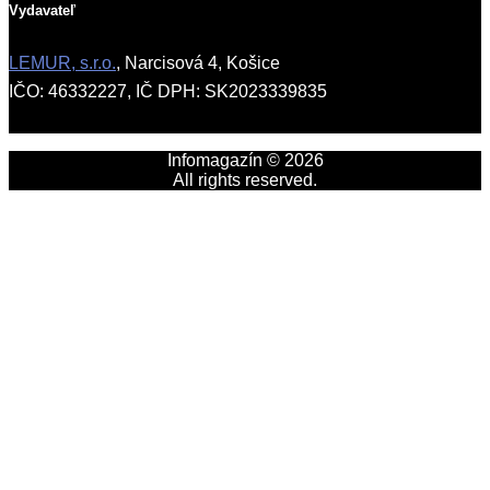
Vydavateľ
LEMUR, s.r.o.
, Narcisová 4, Košice
IČO: 46332227, IČ DPH: SK2023339835
Infomagazín © 2026
All rights reserved.