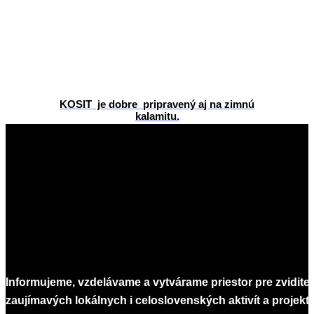
KOSIT je dobre pripravený aj na zimnú
kalamitu.
2026-
06-
04
Informujeme, vzdelávame a vytvárame priestor pre zvidite
zaujímavých lokálnych i celoslovenských aktivít a projekto