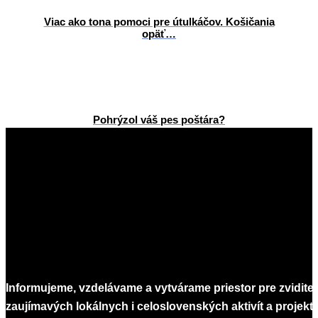
Viac ako tona pomoci pre útulkáčov. Košičania
opäť…
Pohrýzol váš pes poštára?
2026-
06-
02
Informujeme, vzdelávame a vytvárame priestor pre zvidite
zaujímavých lokálnych i celoslovenských aktivít a projekto