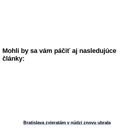
Mohli by sa vám páčiť aj nasledujúce
články:
Bratislava zvieratám v núdzi znovu ubrala