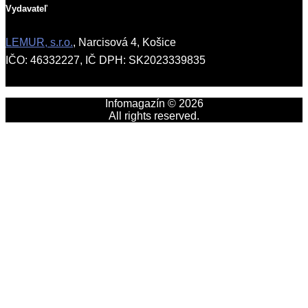
Vydavateľ
LEMUR, s.r.o.
, Narcisová 4, Košice
IČO: 46332227, IČ DPH: SK2023339835
Infomagazín © 2026
All rights reserved.