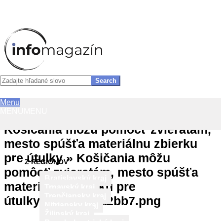
InfoMagazín
Search
Primary
Menu
Skip
Navigation
MENU
MENU
to
Menu
content
Košičania môžu pomôcť zvieratám,
mesto spúšťa materiálnu zbierku
pre útulky »
Košičania môžu
Z REGIÓNOV
pomôcť zvieratám, mesto spúšťa
Bratislavský kraj
materiálnu zbierku pre
Trnavský kraj
Trenčiansky kraj
útulky_6a1efb95a2bb7.png
Nitriansky kraj
Žilinský kraj