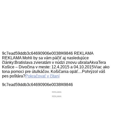
9c7ead59ddb3c64690906e0038f49846 REKLAMA
REKLAMA Mohli by sa vám páčiť aj nasledujúce
články:Bratislava zvieratám v núdzi znovu ubralaAkvaTera
Košice – Divočina v meste: 12.4.2015 a 04.10.2015Viac ako
tona pomoci pre útulkáčov. Košičania opäť…Pohrýzol váš
pes poštára?
Pokračovať v čítaní
9c7ead59ddb3c64690906e0038f49846
REKLAMA
REKLAMA