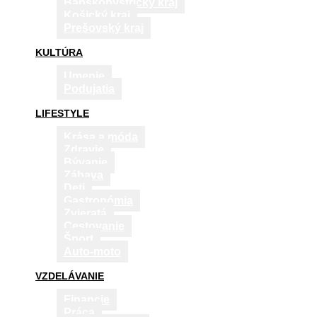
Banskobystrický kraj
Košický kraj
Prešovský kraj
KULTÚRA
Umenie
Podujatia
LIFESTYLE
Krása a móda
Zdravie
Bývanie
Zábava
Deti
Gastronómia
Zvieratá
Cestovanie
Šport
Auto-moto
VZDELÁVANIE
Financie
Práca