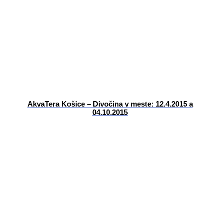
AkvaTera Košice – Divočina v meste: 12.4.2015 a
04.10.2015