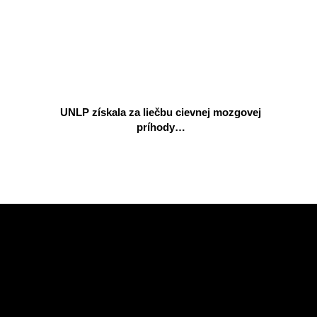
UNLP získala za liečbu cievnej mozgovej
príhody…
2026-
06-
01