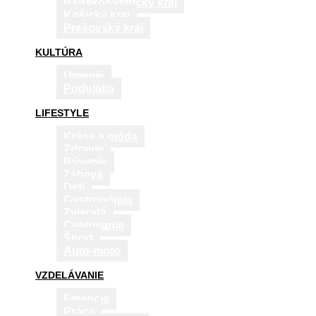
Banskobystrický kraj
Košický kraj
Prešovský kraj
KULTÚRA
Umenie
Podujatia
LIFESTYLE
Krása a móda
Zdravie
Bývanie
Zábava
Deti
Gastronómia
Zvieratá
Cestovanie
Šport
Auto-moto
VZDELÁVANIE
Financie
Práca