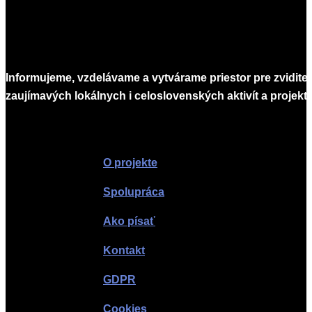
Informujeme, vzdelávame a vytvárame priestor pre zvidite
zaujímavých lokálnych i celoslovenských aktivít a projekto
Infomagazín
O projekte
Spolupráca
Ako písať
Kontakt
GDPR
Cookies