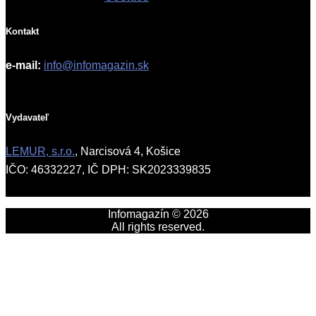
Kontakt
e-mail:
info@infomagazin.sk
Vydavateľ
LEMUR, s.r.o.
, Narcisová 4, Košice
IČO: 46332227, IČ DPH: SK2023339835
Infomagazín © 2026
All rights reserved.