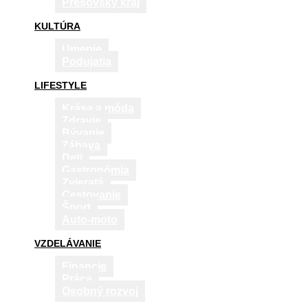
Prešovský kraj
KULTÚRA
Umenie
Podujatia
LIFESTYLE
Krása a móda
Zdravie
Bývanie
Zábava
Deti
Gastronómia
Zvieratá
Cestovanie
Šport
Auto-moto
VZDELÁVANIE
Financie
Práca
Osobný rozvoj