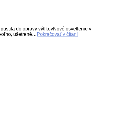
tila do opravy výtlkovNové osvetlenie v
 voľno, ušetrené…
Pokračovať v čítaní