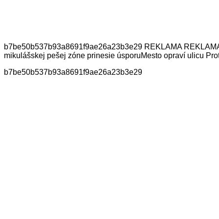
b7be50b537b93a8691f9ae26a23b3e29 REKLAMA REKLAMA Mohli b
mikulášskej pešej zóne prinesie úsporuMesto opraví ulicu Pr
b7be50b537b93a8691f9ae26a23b3e29