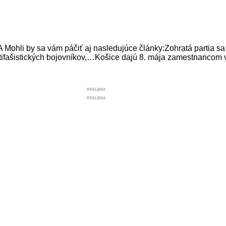
y sa vám páčiť aj nasledujúce články:Zohratá partia sa pus
otifašistických bojovníkov,…Košice dajú 8. mája zamestnancom
REKLAMA
REKLAMA