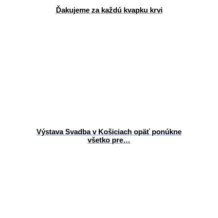
Ďakujeme za každú kvapku krvi
Výstava Svadba v Košiciach opäť ponúkne
všetko pre…