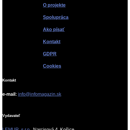
O projekte
Spolupráca
Ako písať
Kontakt
GDPR
Cookies
Kontakt
e-mail:
info@infomagazin.sk
Vydavateľ
LEMUR, s.r.o.
, Narcisová 4, Košice