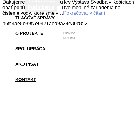
Technológie
Ďakujeme za každú kvapku krviVýstava Svadba v Košiciach
Podnikanie
opäť ponúkne všetko pre…Dve mobilné zariadenia na
čistenie vody, ktoré sme v…
Pokračovať v čítaní
TLAČOVÉ SPRÁVY
b6fc4ae8b89f7e0421aed9a24e30c852
O PROJEKTE
REKLAMA
REKLAMA
SPOLUPRÁCA
AKO PÍSAŤ
KONTAKT