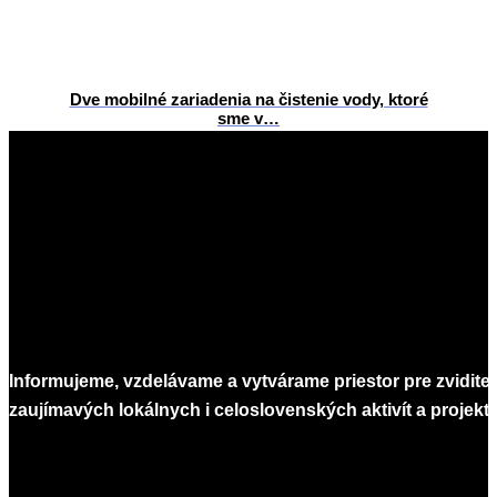
Dve mobilné zariadenia na čistenie vody, ktoré
sme v…
2026-
05-
14
Informujeme, vzdelávame a vytvárame priestor pre zvidite
zaujímavých lokálnych i celoslovenských aktivít a projekto
Infomagazín