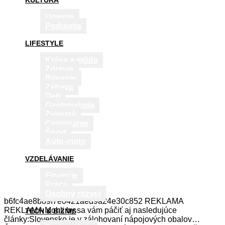
KULTÚRA
Umenie
Podujatia
LIFESTYLE
Krása a móda
Zdravie
Bývanie
Zábava
Deti
Gastronómia
Zvieratá
Cestovanie
Šport
Auto-moto
VZDELÁVANIE
Financie
Práca
Osobný rozvoj
b6fc4ae8b89f7e0421aed9a24e30c852 REKLAMA
REKLAMA Mohli by sa vám páčiť aj nasledujúce
TECH & BIZNIS
články:Slovensko je v zálohovaní nápojových obalov…