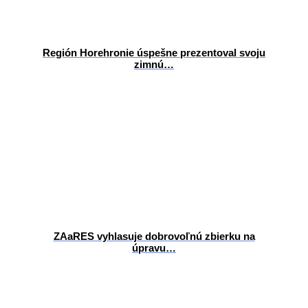
Región Horehronie úspešne prezentoval svoju
zimnú…
ZAaRES vyhlasuje dobrovoľnú zbierku na
úpravu…