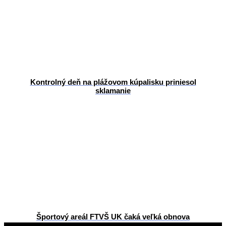
Kontrolný deň na plážovom kúpalisku priniesol
sklamanie
Športový areál FTVŠ UK čaká veľká obnova