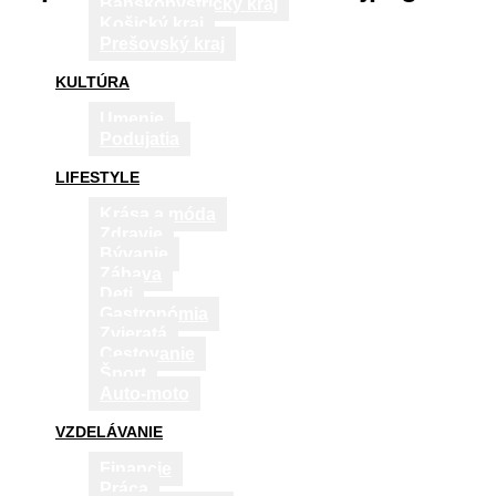
Banskobystrický kraj
Košický kraj
Prešovský kraj
KULTÚRA
Umenie
Podujatia
LIFESTYLE
Krása a móda
Zdravie
Bývanie
Zábava
Deti
Gastronómia
Zvieratá
Cestovanie
Šport
Auto-moto
VZDELÁVANIE
Financie
Práca