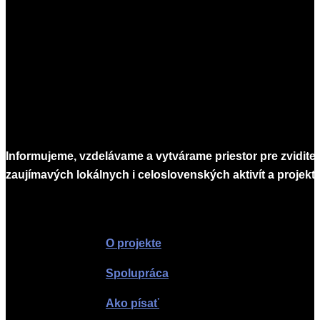
2026-
02-
19
Informujeme, vzdelávame a vytvárame priestor pre zvidite
zaujímavých lokálnych i celoslovenských aktivít a projekto
Infomagazín
O projekte
Spolupráca
Ako písať