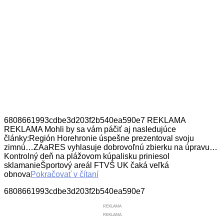
6808661993cdbe3d203f2b540ea590e7 REKLAMA
REKLAMA Mohli by sa vám páčiť aj nasledujúce
články:Región Horehronie úspešne prezentoval svoju
zimnú…ZAaRES vyhlasuje dobrovoľnú zbierku na úpravu…
Kontrolný deň na plážovom kúpalisku priniesol
sklamanieŠportový areál FTVŠ UK čaká veľká
obnova
Pokračovať v čítaní
6808661993cdbe3d203f2b540ea590e7
REKLAMA
REKLAMA