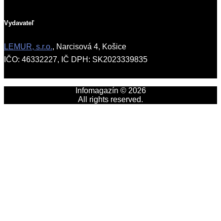
Vydavateľ
LEMUR, s.r.o.
, Narcisová 4, Košice
IČO: 46332227, IČ DPH: SK2023339835
Infomagazín © 2026
All rights reserved.