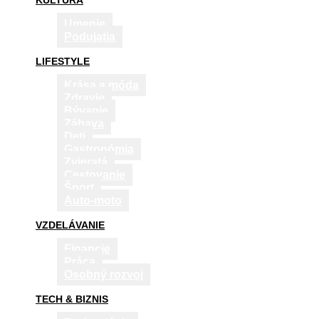
KULTÚRA
Umenie
Podujatia
LIFESTYLE
Krása a móda
Zdravie
Bývanie
Zábava
Deti
Gastronómia
Zvieratá
Cestovanie
Šport
Auto-moto
VZDELÁVANIE
Financie
Práca
Osobný rozvoj
TECH & BIZNIS