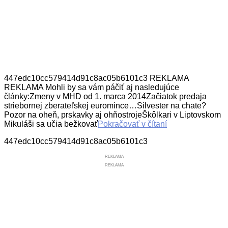
447edc10cc579414d91c8ac05b6101c3 REKLAMA
REKLAMA Mohli by sa vám páčiť aj nasledujúce
články:Zmeny v MHD od 1. marca 2014Začiatok predaja
striebornej zberateľskej euromince…Silvester na chate?
Pozor na oheň, prskavky aj ohňostrojeŠkôlkari v Liptovskom
Mikuláši sa učia bežkovať
Pokračovať v čítaní
447edc10cc579414d91c8ac05b6101c3
REKLAMA
REKLAMA