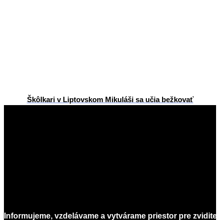
Škôlkari v Liptovskom Mikuláši sa učia bežkovať
2026-
02-
10
Informujeme, vzdelávame a vytvárame priestor pre zvidite