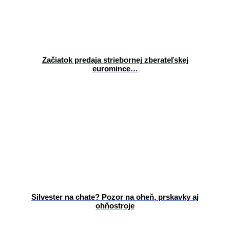
Začiatok predaja striebornej zberateľskej
euromince…
Silvester na chate? Pozor na oheň, prskavky aj
ohňostroje