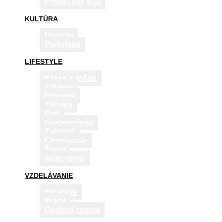
Prešovský kraj
KULTÚRA
Umenie
Podujatia
LIFESTYLE
Krása a móda
Zdravie
Bývanie
Zábava
Deti
Gastronómia
Zvieratá
Cestovanie
Šport
Auto-moto
VZDELÁVANIE
Financie
Práca
Osobný rozvoj