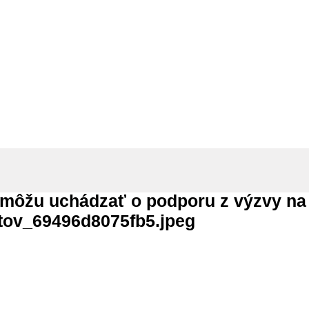
dporu z výzvy na rozvoj podnikateľsk
 môžu uchádzať o podporu z výzvy na 
ntov_69496d8075fb5.jpeg