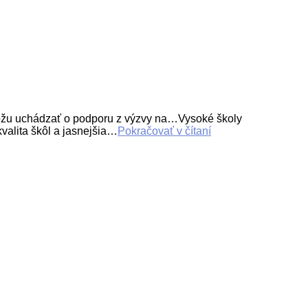
žu uchádzať o podporu z výzvy na…Vysoké školy
alita škôl a jasnejšia…
Pokračovať v čítaní