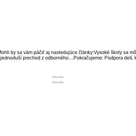
by sa vám páčiť aj nasledujúce články:Vysoké školy sa mô
jednoduší prechod z odborného…Pokračujeme: Podpora detí, kv
REKLAMA
REKLAMA