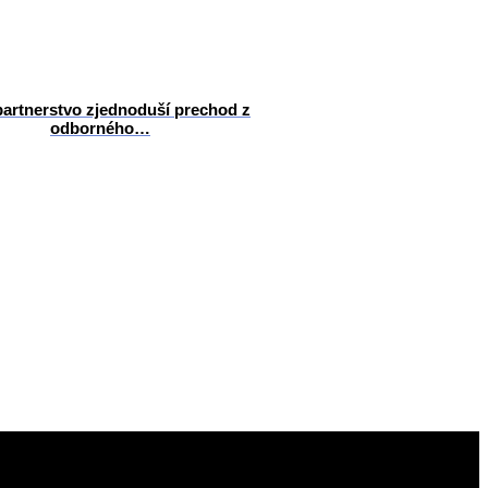
artnerstvo zjednoduší prechod z
odborného…