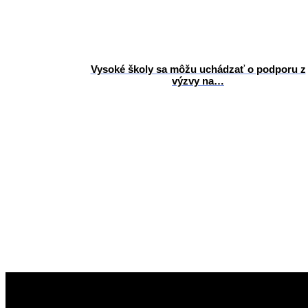
Vysoké školy sa môžu uchádzať o podporu z
výzvy na…
2025-
12-
22