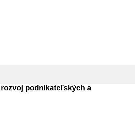
ých a inovačných zručností
rozvoj podnikateľských a