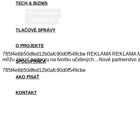
TECH & BIZNIS
Technológie
Podnikanie
TLAČOVÉ SPRÁVY
O PROJEKTE
785f4e6b50dfed12b0afc90d0f549cbe REKLAMA REKLAMA Mohli 
môžu získať podporu na tvorbu učebných…Nové partnerstvo z
SPOLUPRÁCA
785f4e6b50dfed12b0afc90d0f549cbe
AKO PÍSAŤ
KONTAKT