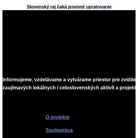
Slovenský raj čaká jesenné upratovanie
2025-
11-
22
Informujeme, vzdelávame a vytvárame priestor pre zvidite
zaujímavých lokálnych i celoslovenských aktivít a projekto
Infomagazín
O projekte
Spolupráca