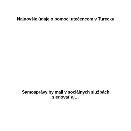
Najnovšie údaje o pomoci utečencom v Turecku
Samosprávy by mali v sociálnych službách
sledovať aj…