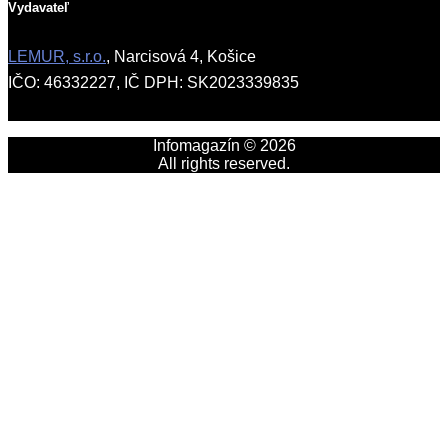
Vydavateľ
LEMUR, s.r.o.
, Narcisová 4, Košice
IČO: 46332227, IČ DPH: SK2023339835
Infomagazín © 2026
All rights reserved.