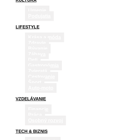
KULTÚRA
Umenie
Podujatia
LIFESTYLE
Krása a móda
Zdravie
Bývanie
Zábava
Deti
Gastronómia
Zvieratá
Cestovanie
Šport
Auto-moto
VZDELÁVANIE
Financie
Práca
Osobný rozvoj
TECH & BIZNIS