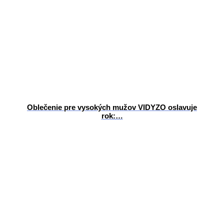
Oblečenie pre vysokých mužov VIDYZO oslavuje
rok:…