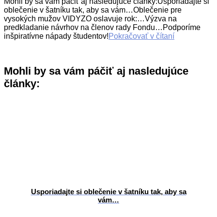
Mohli by sa vám páčiť aj nasledujúce články:Usporiadajte si
oblečenie v šatníku tak, aby sa vám…Oblečenie pre
vysokých mužov VIDYZO oslavuje rok:…Výzva na
predkladanie návrhov na členov rady Fondu…Podporíme
inšpiratívne nápady študentov!
Pokračovať v čítaní
Mohli by sa vám páčiť aj nasledujúce
články:
Usporiadajte si oblečenie v šatníku tak, aby sa
vám…