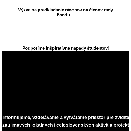
Výzva na predkladanie návrhov na členov rady
Fondu…
Podporíme inšpiratívne nápady študentov!
2025-
06-
19
Informujeme, vzdelávame a vytvárame priestor pre zvidite
zaujímavých lokálnych i celoslovenských aktivít a projekto