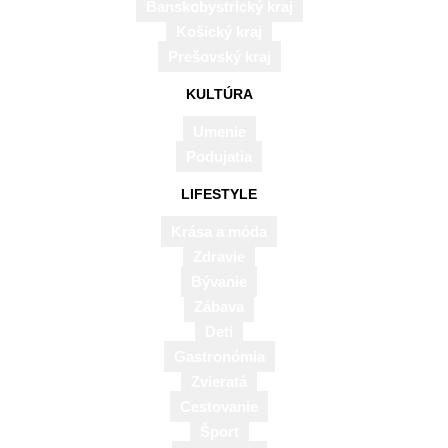
Banskobystrický kraj
Košický kraj
Prešovský kraj
KULTÚRA
Umenie
Podujatia
LIFESTYLE
Krása a móda
Zdravie
Bývanie
Zábava
Deti
Gastronómia
Zvieratá
Cestovanie
Šport