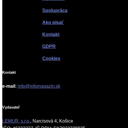
Spolupráca
Ako písať
Kontakt
GDPR
Cookies
Kontakt
e-mail:
info@infomagazin.sk
Vydavateľ
LEMUR, s.r.o.
, Narcisová 4, Košice