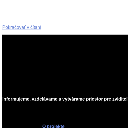
Pokračovať v čítaní
2023-
02-
21
Informujeme, vzdelávame a vytvárame priestor pre zviditeľ
O projekte