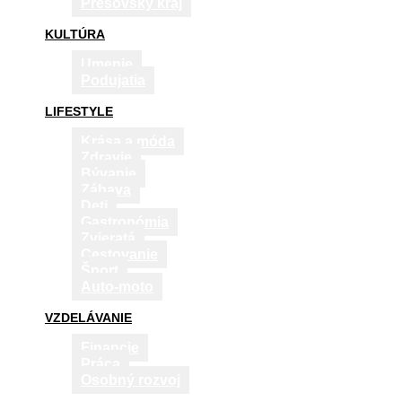
Prešovský kraj
KULTÚRA
Umenie
Podujatia
LIFESTYLE
Krása a móda
Zdravie
Bývanie
Zábava
Deti
Gastronómia
Zvieratá
Cestovanie
Šport
Auto-moto
VZDELÁVANIE
Financie
Práca
Osobný rozvoj