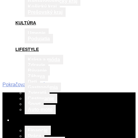
Banskobystrický kraj
Košický kraj
Prešovský kraj
KULTÚRA
Umenie
Podujatia
LIFESTYLE
Krása a móda
Zdravie
Bývanie
Zábava
Deti
Pokračovať v čítaní
Gastronómia
Zvieratá
2019-
Cestovanie
02-
Šport
27
Auto-moto
VZDELÁVANIE
Financie
Práca