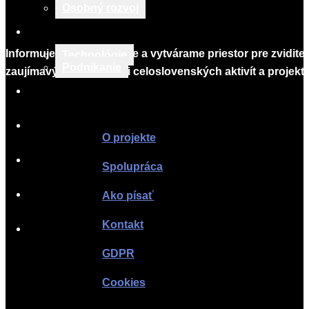
Osobný rozvoj
TECH & BIZNIS
Informujeme, vzdelávame a vytvárame priestor pre zvidite
Technológie
Podnikanie
zaujímavých lokálnych i celoslovenských aktivít a projekto
TLAČOVÉ SPRÁVY
Infomagazín
O PROJEKTE
O projekte
SPOLUPRÁCA
Spolupráca
AKO PÍSAŤ
Ako písať
Kontakt
KONTAKT
GDPR
Cookies