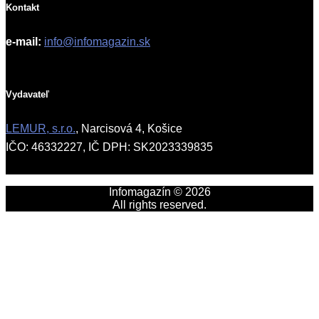
Kontakt
e-mail:
info@infomagazin.sk
Vydavateľ
LEMUR, s.r.o.
, Narcisová 4, Košice
IČO: 46332227, IČ DPH: SK2023339835
Infomagazín © 2026
All rights reserved.