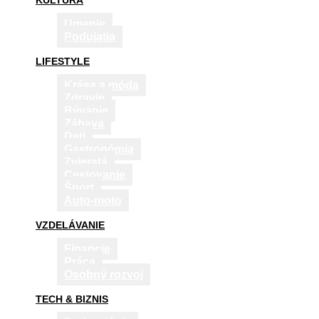
KULTÚRA
Umenie
Podujatia
LIFESTYLE
Krása a móda
Zdravie
Bývanie
Zábava
Deti
Gastronómia
Zvieratá
Cestovanie
Šport
Auto-moto
VZDELÁVANIE
Financie
Práca
Osobný rozvoj
TECH & BIZNIS