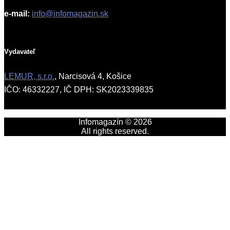
e-mail:
info@infomagazin.sk
Vydavateľ
LEMUR, s.r.o.
, Narcisová 4, Košice
IČO: 46332227, IČ DPH: SK2023339835
Infomagazín © 2026
All rights reserved.