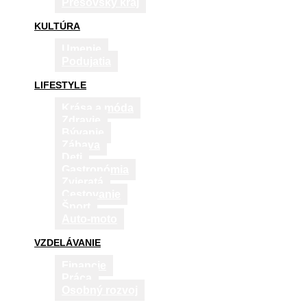
Prešovský kraj
KULTÚRA
Umenie
Podujatia
LIFESTYLE
Krása a móda
Zdravie
Bývanie
Zábava
Deti
Gastronómia
Zvieratá
Cestovanie
Šport
Auto-moto
VZDELÁVANIE
Financie
Práca
Osobný rozvoj