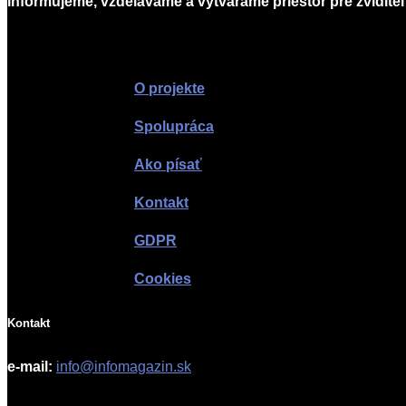
Informujeme, vzdelávame a vytvárame priestor pre zviditeľ
O projekte
Spolupráca
Ako písať
Kontakt
GDPR
Cookies
Kontakt
e-mail:
info@infomagazin.sk