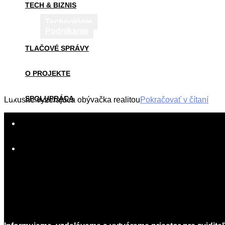
TECH & BIZNIS
Technológie
Podnikanie
TLAČOVÉ SPRÁVY
O PROJEKTE
SPOLUPRÁCA
Luxusne vyzerajúca obývačka realitou
Pokračovať v čítaní
2016-
AKO PÍSAŤ
12-
21
KONTAKT