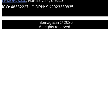
LEMUR, s.r.o.
, Narcisová 4, Košice
IČO: 46332227, IČ DPH: SK2023339835
Infomagazín © 2026
All rights reserved.