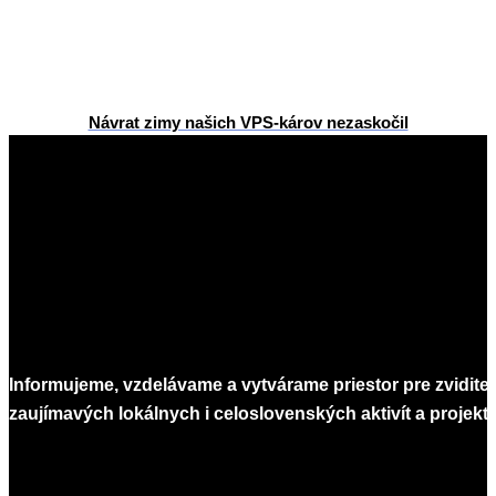
Návrat zimy našich VPS-károv nezaskočil
2016-
03-
23
Informujeme, vzdelávame a vytvárame priestor pre zvidite
zaujímavých lokálnych i celoslovenských aktivít a projekto
Infomagazín