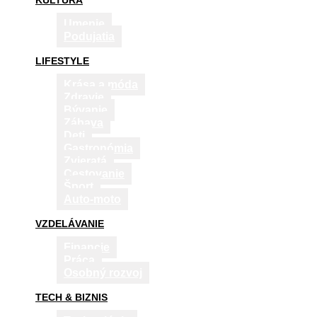
KULTÚRA
Umenie
Podujatia
LIFESTYLE
Krása a móda
Zdravie
Bývanie
Zábava
Deti
Gastronómia
Zvieratá
Cestovanie
Šport
Auto-moto
VZDELÁVANIE
Financie
Práca
Osobný rozvoj
TECH & BIZNIS