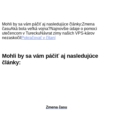
Mohli by sa vám páčiť aj nasledujúce články:Zmena
časuAká bola veľká vojna?Najnovšie údaje o pomoci
utečencom v TureckuNávrat zimy našich VPS-károv
nezaskočil
Pokračovať v čítaní
Mohli by sa vám páčiť aj nasledujúce
články:
Zmena času