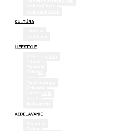
Banskobystrický kraj
Košický kraj
Prešovský kraj
KULTÚRA
Umenie
Podujatia
LIFESTYLE
Krása a móda
Zdravie
Bývanie
Zábava
Deti
Gastronómia
Zvieratá
Cestovanie
Šport
Auto-moto
VZDELÁVANIE
Financie
Práca