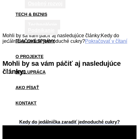
Osobný rozvoj
TECH & BIZNIS
Technológie
Podnikanie
Mohli by sa vám páčiť aj nasledujúce články:Kedy do
jedálnička zaradiť jednoduché cukry?
TLAČOVÉ SPRÁVY
Pokračovať v čítaní
O PROJEKTE
Mohli by sa vám páčiť aj nasledujúce
články:
SPOLUPRÁCA
AKO PÍSAŤ
KONTAKT
Kedy do jedálnička zaradiť jednoduché cukry?
2016-
02-
02