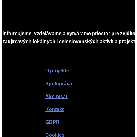
Informujeme, vzdelávame a vytvárame priestor pre zvidite
zaujímavých lokálnych i celoslovenských aktivít a projekto
Infomagazín
O projekte
Spolupráca
Ako písať
Kontakt
GDPR
Cookies