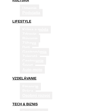
KULTÚRA
Umenie
Podujatia
LIFESTYLE
Krása a móda
Zdravie
Bývanie
Zábava
Deti
Gastronómia
Zvieratá
Cestovanie
Šport
Auto-moto
VZDELÁVANIE
Financie
Práca
Osobný rozvoj
TECH & BIZNIS