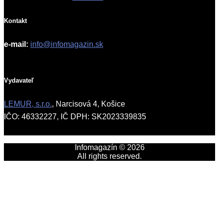
Kontakt
e-mail:
info@infomagazin.sk
Vydavateľ
LEMUR, s.r.o.
, Narcisová 4, Košice
IČO: 46332227, IČ DPH: SK2023339835
Infomagazín © 2026
All rights reserved.