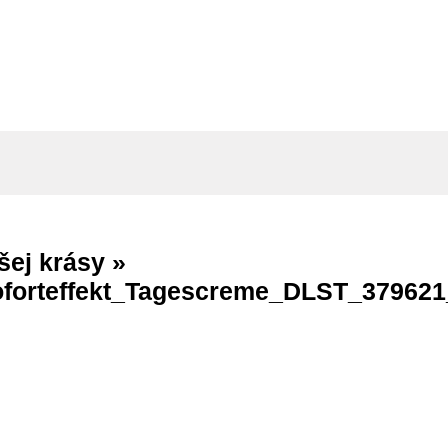
šej krásy »
Soforteffekt_Tagescreme_DLST_3796