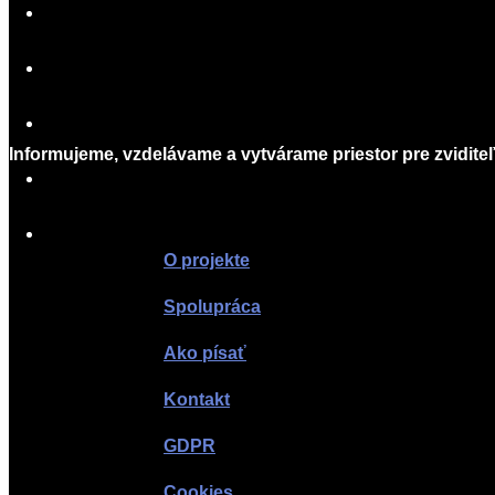
TLAČOVÉ SPRÁVY
O PROJEKTE
SPOLUPRÁCA
Informujeme, vzdelávame a vytvárame priestor pre zviditeľ
AKO PÍSAŤ
KONTAKT
O projekte
Spolupráca
Ako písať
Kontakt
GDPR
Cookies