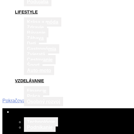
Podujatia
LIFESTYLE
Krása a móda
Zdravie
Bývanie
Zábava
Deti
Gastronómia
Zvieratá
Cestovanie
Šport
Auto-moto
VZDELÁVANIE
Financie
Práca
Pokračovať v čítaní
Osobný rozvoj
2015-
TECH & BIZNIS
05-
15
Technológie
Podnikanie