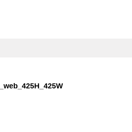
21_web_425H_425W