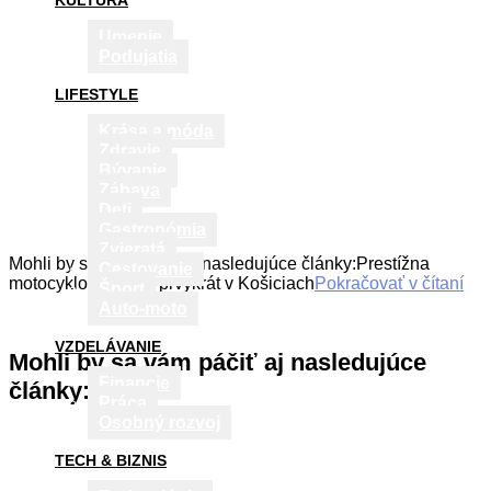
KULTÚRA
Umenie
Podujatia
LIFESTYLE
Krása a móda
Zdravie
Bývanie
Zábava
Deti
Gastronómia
Zvieratá
Mohli by sa vám páčiť aj nasledujúce články:Prestížna
Cestovanie
motocyklová súťaž prvýkrát v Košiciach
Pokračovať v čítaní
Šport
Auto-moto
VZDELÁVANIE
Mohli by sa vám páčiť aj nasledujúce
Financie
články:
Práca
Osobný rozvoj
TECH & BIZNIS