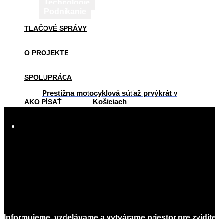
Technológie
Podnikanie
TLAČOVÉ SPRÁVY
O PROJEKTE
SPOLUPRÁCA
Prestížna motocyklová súťaž prvýkrát v
Košiciach
AKO PÍSAŤ
2015-
03-
KONTAKT
18
Informujeme, vzdelávame a vytvárame priestor pre zvidite