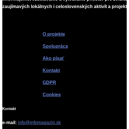
zaujímavých lokálnych i celoslovenských aktivít a projekto
Infomagazín
O projekte
Spolupráca
Ako písať
Kontakt
GDPR
Cookies
Kontakt
e-mail:
info@infomagazin.sk