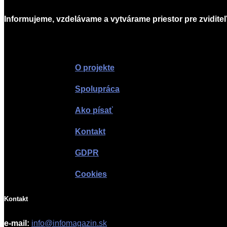
Informujeme, vzdelávame a vytvárame priestor pre zviditeľ
O projekte
Spolupráca
Ako písať
Kontakt
GDPR
Cookies
Kontakt
e-mail:
info@infomagazin.sk