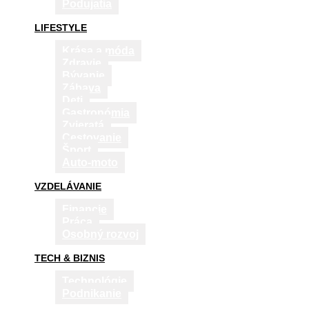
Podujatia
LIFESTYLE
Krása a móda
Zdravie
Bývanie
Zábava
Deti
Gastronómia
Zvieratá
Cestovanie
Šport
Auto-moto
VZDELÁVANIE
Financie
Práca
Osobný rozvoj
TECH & BIZNIS
Technológie
Podnikanie