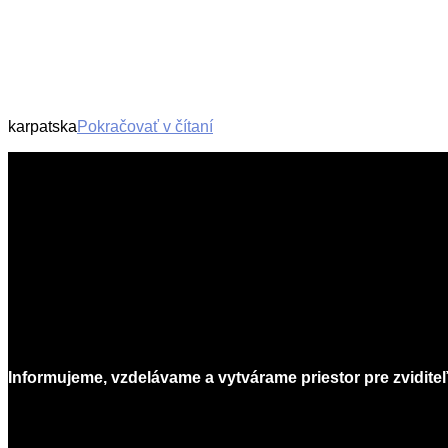
karpatska
Pokračovať v čítaní
2015-
02-
25
Informujeme, vzdelávame a vytvárame priestor pre zviditeľ