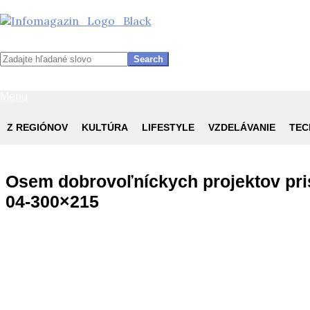
InfoMagazín
Search
Primary
Menu
Navigation
Menu
Z REGIÓNOV
KULTÚRA
LIFESTYLE
VZDELÁVANIE
TEC
Skip
to
content
Osem dobrovoľníckych projektov pri
04-300×215