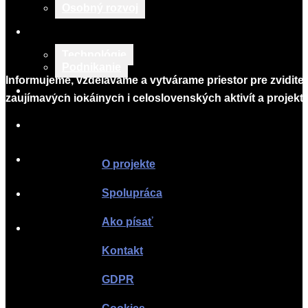
Osobný rozvoj
TECH & BIZNIS
Technológie
Podnikanie
Informujeme, vzdelávame a vytvárame priestor pre zvidite
TLAČOVÉ SPRÁVY
zaujímavých lokálnych i celoslovenských aktivít a projekto
O PROJEKTE
Infomagazín
SPOLUPRÁCA
O projekte
Spolupráca
AKO PÍSAŤ
Ako písať
KONTAKT
Kontakt
GDPR