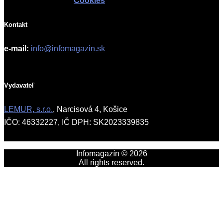
Cookies
Kontakt
e-mail:
info@infomagazin.sk
Vydavateľ
LEMUR, s.r.o.
, Narcisová 4, Košice
IČO: 46332227, IČ DPH: SK2023339835
Infomagazín © 2026
All rights reserved.