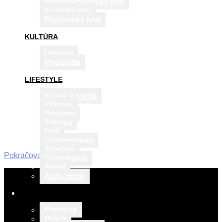
Banskobystrický kraj
Košický kraj
Prešovský kraj
KULTÚRA
Umenie
Podujatia
LIFESTYLE
Krása a móda
Zdravie
Bývanie
Zábava
Deti
Gastronómia
Zvieratá
Pokračovať v čítaní
Cestovanie
Šport
2015-
Auto-moto
03-
06
VZDELÁVANIE
Financie
Práca